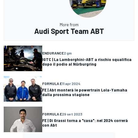
More from
Audi Sport Team ABT
ENDURANCE
2 gm
IGTC | La Lamborghini-ABT a rischio squalifica
dopo il podio al Nürburgring
FORMULA E
11 apr 2024
FE | Abt monterà le powertrain Lola-Yamaha
dalla prossima stagione
FORMULA E
29 set 2023
FE | Di Grassi torna a "casa": nel 2024 correrà
con Abt