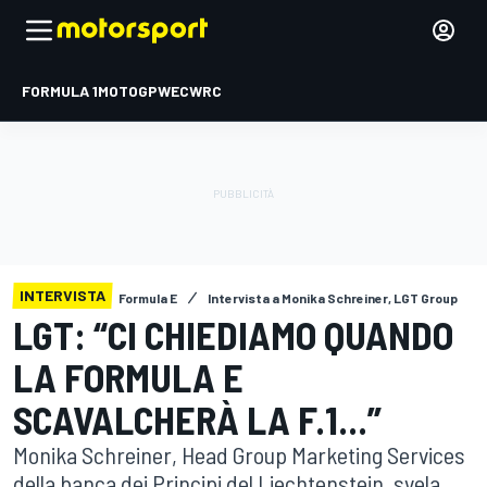
FORMULA 1
MOTOGP
WEC
WRC
INTERVISTA
Formula E
Intervista a Monika Schreiner, LGT Group
LGT: “CI CHIEDIAMO QUANDO
LA FORMULA E
SCAVALCHERÀ LA F.1...”
Monika Schreiner, Head Group Marketing Services
della banca dei Principi del Liechtenstein, svela