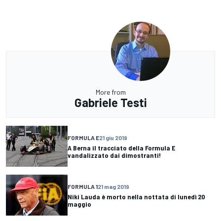
More from
Gabriele Testi
FORMULA E
21 giu 2019
A Berna il tracciato della Formula E
vandalizzato dai dimostranti!
FORMULA 1
21 mag 2019
Niki Lauda è morto nella nottata di lunedì 20
maggio