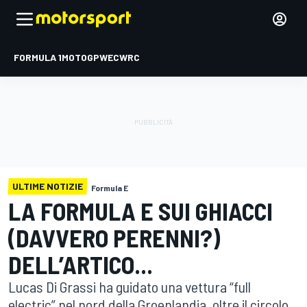
FORMULA 1
MOTOGP
WEC
WRC
ULTIME NOTIZIE
Formula E
LA FORMULA E SUI GHIACCI
(DAVVERO PERENNI?)
DELL’ARTICO...
Lucas Di Grassi ha guidato una vettura “full
electric” nel nord della Groenlandia, oltre il circolo