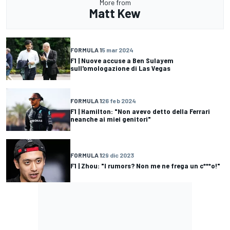
More from
Matt Kew
FORMULA 1
5 mar 2024
F1 | Nuove accuse a Ben Sulayem
sull'omologazione di Las Vegas
FORMULA 1
26 feb 2024
F1 | Hamilton: "Non avevo detto della Ferrari
neanche ai miei genitori"
FORMULA 1
29 dic 2023
F1 | Zhou: "I rumors? Non me ne frega un c***o!"