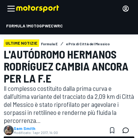
FORMULA 1
MOTOGP
WEC
WRC
ULTIME NOTIZIE
Formula E
ePrix di Città del Messico
L'AUTÓDROMO HERMANOS
RODRÍGUEZ CAMBIA ANCORA
PER LA F.E
Il complesso costituito dalla prima curva e
dall’ultima variante del tracciato da 2,09 km di Città
del Messico è stato riprofilato per agevolare i
sorpassi in rettilineo e renderne più fluida la
percorrenza...
Sam Smith
Modificato:
1 apr 2017, 14:00