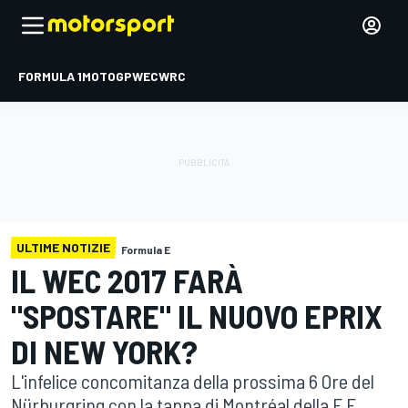
FORMULA 1
MOTOGP
WEC
WRC
ULTIME NOTIZIE
Formula E
IL WEC 2017 FARÀ
"SPOSTARE" IL NUOVO EPRIX
DI NEW YORK?
L'infelice concomitanza della prossima 6 Ore del
Nürburgring con la tappa di Montréal della F.E