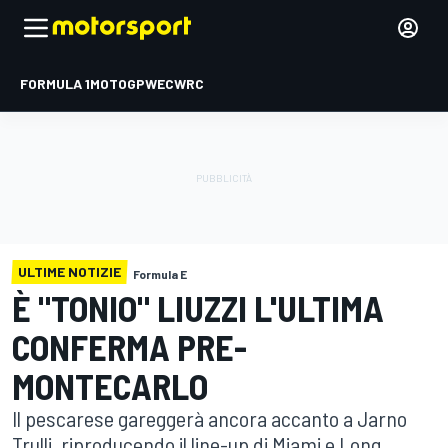
FORMULA 1
MOTOGP
WEC
WRC
ULTIME NOTIZIE
Formula E
È "TONIO" LIUZZI L'ULTIMA
CONFERMA PRE-
MONTECARLO
Il pescarese gareggerà ancora accanto a Jarno
Trulli, riproducendo il line-up di Miami e Long