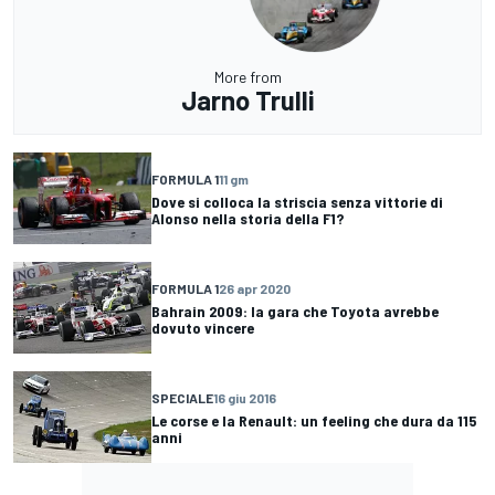
More from
Jarno Trulli
FORMULA 1
11 gm
Dove si colloca la striscia senza vittorie di
Alonso nella storia della F1?
FORMULA 1
26 apr 2020
Bahrain 2009: la gara che Toyota avrebbe
dovuto vincere
SPECIALE
16 giu 2016
Le corse e la Renault: un feeling che dura da 115
anni