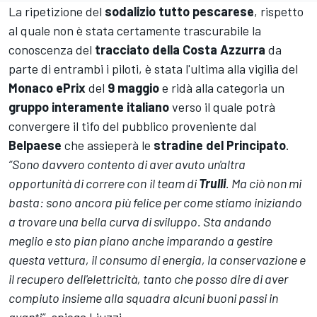
La ripetizione del
sodalizio tutto pescarese
, rispetto
al quale non è stata certamente trascurabile la
conoscenza del
tracciato della Costa Azzurra
da
parte di entrambi i piloti, è stata l'ultima alla vigilia del
Monaco ePrix
del
9 maggio
e r
idà alla categoria un
gruppo interamente italiano
verso il quale potrà
convergere il tifo del pubblico proveniente dal
Belpaese
che assieperà le
stradine del Principato
.
“Sono davvero contento di aver avuto un'altra
opportunità di correre con
il team di
Trulli
. Ma ciò non mi
basta: sono ancora più felice per come stiamo iniziando
a trovare una bella curva di sviluppo.
Sta andando
meglio e sto pian piano anche imparando a gestire
questa vettura
, il consumo di energia, la conservazione e
il recupero dell'elettricità, tanto che posso dire di aver
compiuto insieme alla squadra alcuni buoni passi in
avanti”
, spiega Liuzzi.