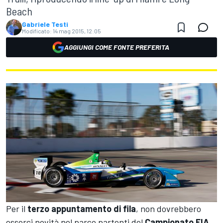
Beach
Gabriele Testi
Modificato:
14 mag 2015, 12:05
AGGIUNGI COME FONTE PREFERITA
Per il
terzo appuntamento di fila
, non dovrebbero
esserci novità nel parco partenti del
Campionato FIA