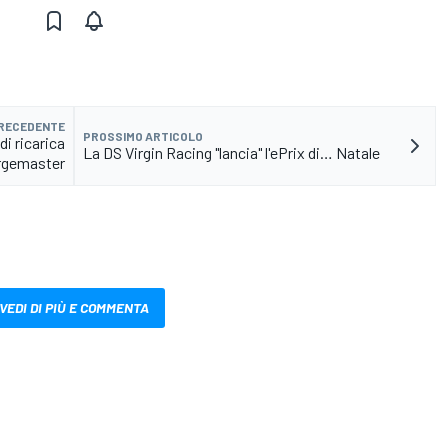
PRECEDENTE
PROSSIMO ARTICOLO
di ricarica
La DS Virgin Racing "lancia" l'ePrix di… Natale
rgemaster
VEDI DI PIÙ E COMMENTA