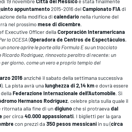
vedì 19 novembre
Città del Messico
è stata finalmente
quinto appuntamento
2015-2016 del
Campionato FIA
di
azione della modifica di
calendario
nella riunione del
errà nel prossimo
mese di dicembre
.
ef Executive Officer della
Corporación Interamericana
Per la OCESA
(
Operadora de Centros de Espectáculos
,
 un onore aprire le porte alla Formula E su un tracciato
 e Ricardo Rodríguez, rinnovato peraltro di recente: un
o per giorno, come un vero e proprio tempio del
arzo 2016
anziché il sabato della settimana successiva
9
). La pista avrà una
lunghezza di 2,14 km
e dovrà essere
 della
Federazione Internazionale dell'Automobile
. Si
ódromo Hermanos Rodríguez
, celebre pista sulla quale il
 ritornata alla fine di un
digiuno
che si protraeva
dal
e
per circa
40.000 appassionati
. I biglietti per la gara
cembre
con prezzi da
350 pesos messicani
in su (
circa