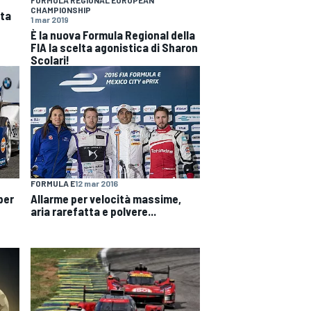
CHAMPIONSHIP
ata
1 mar 2019
È la nuova Formula Regional della
FIA la scelta agonistica di Sharon
Scolari!
FORMULA E
12 mar 2016
per
Allarme per velocità massime,
aria rarefatta e polvere...