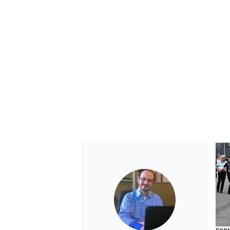
RALLY
FOR