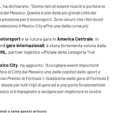
E
, ha dichiarato:
"Siamo lieti di essere riusciti a portare la
à del Messico. Questa è una delle più grandi città del
passione per il motorsport. Sono sicuro che i fan locali
nderanno il Mexico City ePrix una delle corse più
otorsport
e la futura gara in
America Centrale
, in
nt
i gare internazionali
, è stata fortemente voluta dalla
DHL
, partner logistico ufficiale della categoria “full
ico City
, ha aggiunto:
"Accogliere eventi importanti
re di Città del Messico una delle capitali dello sport a
Gran Premio di Formula 1, l'addizione della gara di Formula E
o ideale per tutti i tipi di gare ed è una parte fondamentale
essico si è impegnato a svolgere per migliorare la nostra
vidi o salva questo articolo