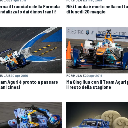
rna il tracciato della Formula
Niki Lauda è morto nella nott
andalizzato dai dimostranti!
di lunedì 20 maggio
MULA E
20 apr 2016
FORMULA E
20 apr 2016
Team Aguri è pronto a passare
Ma Qing Hua con il Team Aguri 
ani cinesi
il resto della stagione