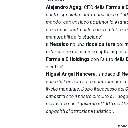
Alejandro Agag
, CEO della
Formula 
nostra specialità automobilistica a Citt
mondo, con un ricco patrimonio e tanta 
creeranno un'atmosfera incredibile e re
memorabili della stagione".
Il
Messico
ha una
ricca cultura
del
m
un'area che da sempre ospita importa
Formula E Holdings
con l'aiuto della
electric”.
Miguel Angel Mancera
, sindaco di
Mex
come la Formula E sta contribuendo a fa
livello mondiale. Dopo il successo del 
dimostra che il nostro circuito è il luog
ENDURANCE/GT
del lavoro che il governo di Città del M
capacità di attrazione turistica".
Condi