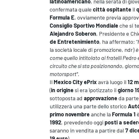
latinoamericano
, nella serata di gio
confermata quale
città ospitante
il
Formula E
, ovviamente previa approv
Consiglio Sportivo Mondiale
che si t
Alejandro Soberon
, Presidente e Chi
de Entretenimiento
, ha affermato:
“
la società locale di promozione, ndr)
è
come quello intitolato ai fratelli Pedro
circuito che si sta posizionando, giorn
motorsport".
Il
Mexico City ePrix
avrà luogo il
12 m
(
in origine
si era ipotizzato il
giorno 1
sottoposta ad
approvazione
da parte
utilizzerà una parte dello storico
Aut
primo novembre
anche la
Formula 1
è
1992
, prevedendo oggi
posti a seder
saranno in vendita a partire dal
7 di
19 euro
).