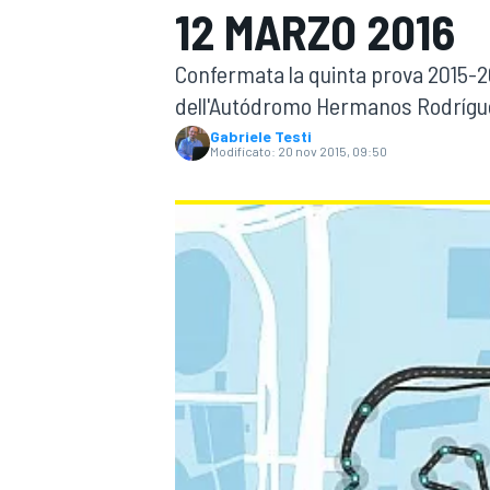
12 MARZO 2016
MOTOGP
WEC
Confermata la quinta prova 2015-201
dell'Autódromo Hermanos Rodrígu
Gabriele Testi
Modificato:
20 nov 2015, 09:50
WRC