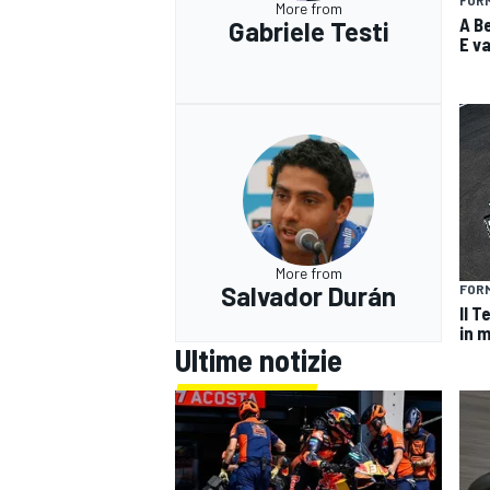
More from
A Be
Gabriele Testi
E v
More from
Salvador Durán
FOR
Il 
in m
Ultime notizie