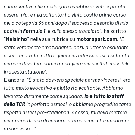
cuore sentivo che quella gara avrebbe dovuto e potuto
essere mia, e mia soltanto:
ho vinto così la prima corsa
nella categoria 35 anni dopo il successo d'esordio di mio
padre in
Formula 1
, e sullo stesso tracciato”
, ha scritto
“Nelsinho”
nella sua rubrica su
motorsport.com
.
"È
stato veramente emozionante, anzi, piuttosto esaltante
e così, una volta rotto il ghiaccio, adesso posso soltanto
cercare di vedere come raccogliere più risultati possibili
in questa stagione".
E ancora:
“È stato davvero speciale per me vincere lì, era
tutto molto evocativo e piuttosto eccitante.
Abbiamo
lavorato duramente come squadra,
io e tutto lo staff
della TCR
in perfetta osmosi, e abbiamo progredito tanto
rispetto ai test pre-stagionali
. Adesso, mi devo mettere
nell'ordine di idee di cercare intorno a me altre occasioni
di successo...”
.