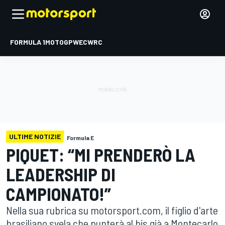
FORMULA 1
MOTOGP
WEC
WRC
ULTIME NOTIZIE
Formula E
PIQUET: “MI PRENDERÒ LA
LEADERSHIP DI
CAMPIONATO!”
Nella sua rubrica su motorsport.com, il figlio d'arte
brasiliano svela che punterà al bis già a Montecarlo