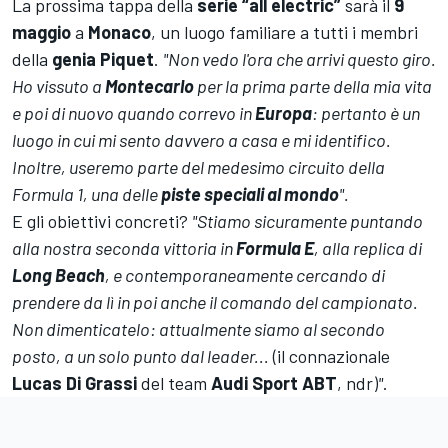
La prossima tappa della
serie “all electric”
sarà il
9
maggio
a
Monaco
, un luogo familiare a tutti i membri
della
genia Piquet
.
"Non vedo l'ora che arrivi questo giro.
Ho vissuto a
Montecarlo
per la prima parte della mia vita
e poi di nuovo quando correvo in
Europa
:
pertanto è un
luogo in cui mi sento davvero a casa e mi identifico.
Inoltre, useremo parte del medesimo circuito della
Formula 1, una delle
piste speciali al mondo
"
.
E gli obiettivi concreti?
"Stiamo sicuramente puntando
alla nostra seconda vittoria in
Formula E
, alla replica di
Long Beach
, e contemporaneamente cercando di
prendere da lì in poi anche il comando del campionato.
Non dimenticatelo: attualmente siamo al secondo
posto, a un solo punto dal leader...
(il connazionale
Lucas Di Grassi
del team
Audi Sport ABT
, ndr)
"
.