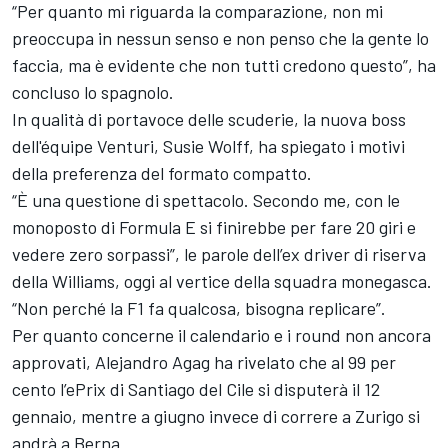
“Per quanto mi riguarda la comparazione, non mi
preoccupa in nessun senso e non penso che la gente lo
faccia, ma è evidente che non tutti credono questo”, ha
concluso lo spagnolo.
In qualità di portavoce delle scuderie, la nuova boss
dell'équipe
Venturi
,
Susie Wolff
, ha spiegato i motivi
della preferenza del formato compatto.
“È una questione di spettacolo. Secondo me, con le
monoposto di Formula E si finirebbe per fare 20 giri e
vedere zero sorpassi”, le parole dell’ex driver di riserva
della
Williams
, oggi al vertice della squadra monegasca.
“Non perché la F1 fa qualcosa, bisogna replicare”.
Per quanto concerne il calendario e i round non ancora
approvati, Alejandro Agag ha rivelato che al 99 per
cento l’
ePrix di Santiago del Cile
si disputerà il 12
gennaio, mentre a giugno invece di correre a Zurigo si
andrà a Berna.