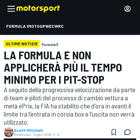
FORMULA 1
MOTOGP
WEC
WRC
ULTIME NOTIZIE
Formula E
LA FORMULA E NON
APPLICHERÀ PIÙ IL TEMPO
MINIMO PER I PIT-STOP
A seguito della progressiva velocizzazione da parte
di team e piloti del processo di cambio vettura a
metà ePrix, la FIA ha stabilito che d’ora in avanti il
limite tra l’entrata in corsia box e l’uscita non verrà
utilizzato.
Scott Mitchell
Modificato:
11 gen 2018, 11:14