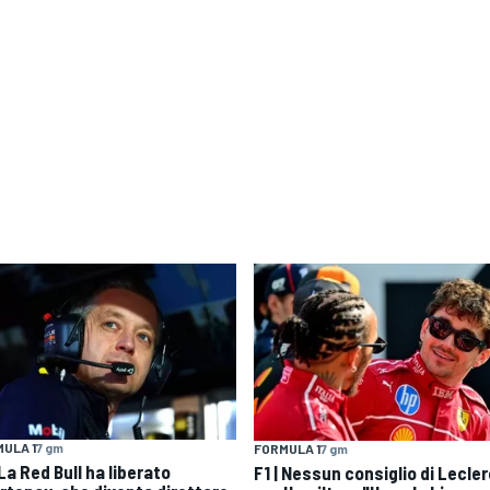
ULA 1
7 gm
FORMULA 1
7 gm
 La Red Bull ha liberato
F1 | Nessun consiglio di Lecle