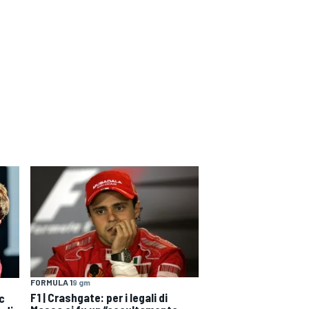
FORMULA 1
9 gm
F1 | Crashgate: per i legali di
rc