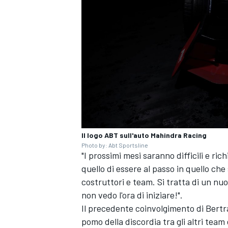
Il logo ABT sull'auto Mahindra Racing
Photo by: Abt Sportsline
"I prossimi mesi saranno difficili e ri
quello di essere al passo in quello c
costruttori e team. Si tratta di un nuo
ENDURANCE/GT
non vedo l'ora di iniziare!".
Il precedente coinvolgimento di Bert
pomo della discordia tra gli altri tea