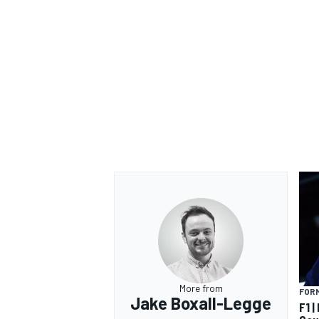
More from
FORM
Jake Boxall-Legge
F1 |