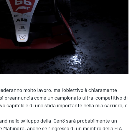
chiederanno molto lavoro, ma l'obiettivo è chiaramente
he si preannuncia come un campionato ultra-competitivo di
vo capitolo e di una sfida importante nella mia carriera, e
rand nello sviluppo della Gen3 sarà probabilmente un
m e Mahindra, anche se l’ingresso di un membro della FIA