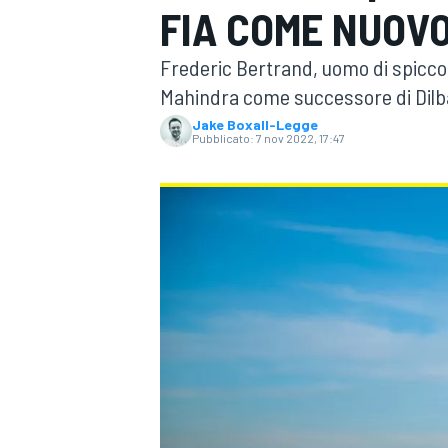
FIA COME NUOV
MOTOGP
WEC
Frederic Bertrand, uomo di spicco d
Mahindra come successore di Dilba
Jake Boxall-Legge
Pubblicato:
7 nov 2022, 17:47
WRC