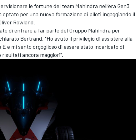
pervisionare le fortune del team Mahindra nell’era Gen3.
 optato per una nuova formazione di piloti ingaggiando il
Oliver Rowland
.
to di entrare a far parte del Gruppo Mahindra per
ichiarato Bertrand. "Ho avuto il privilegio di assistere alla
E e mi sento orgoglioso di essere stato incaricato di
 risultati ancora maggiori".