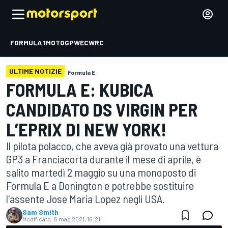
FORMULA 1
MOTOGP
WEC
WRC
ULTIME NOTIZIE
Formula E
FORMULA E: KUBICA
CANDIDATO DS VIRGIN PER
L’EPRIX DI NEW YORK!
Il pilota polacco, che aveva già provato una vettura
GP3 a Franciacorta durante il mese di aprile, è
salito martedì 2 maggio su una monoposto di
Formula E a Donington e potrebbe sostituire
l'assente Jose Maria Lopez negli USA.
Sam Smith
Modificato:
5 mag 2021, 16:21