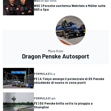
WEC
25 apr 2025
WEC | Porsche conferma Wehrlein e Müller sulle
963 a Spa
More from
Dragon Penske Autosport
FORMULA E
14 g
FE | A Tokyo emerge il potenziale di DS Penske
chiudendo di nuovo in zona punti
FORMULA E
1 gm
FE | DS Penske brilla sotto la pioggia a
Shanghai