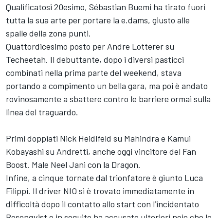
Qualificatosi 20esimo, Sébastian Buemi ha tirato fuori
tutta la sua arte per portare la e.dams, giusto alle
spalle della zona punti.
Quattordicesimo posto per Andre Lotterer su
Techeetah. Il debuttante, dopo i diversi pasticci
combinati nella prima parte del weekend, stava
portando a compimento un bella gara, ma poi è andato
rovinosamente a sbattere contro le barriere ormai sulla
linea del traguardo.
Primi doppiati Nick Heidlfeld su Mahindra e Kamui
Kobayashi su Andretti, anche oggi vincitore del Fan
Boost. Male Neel Jani con la Dragon.
Infine, a cinque tornate dal trionfatore è giunto Luca
Filippi. Il driver NIO si è trovato immediatamente in
difficoltà dopo il contatto allo start con l’incidentato
Rosenqvist e in seguito ha accusato ulteriori noie che lo