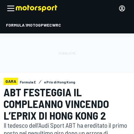
FORMULA 1
MOTOGP
WEC
WRC
GARA
Formula E
ePrix di Hong Kong
ABT FESTEGGIA IL
COMPLEANNO VINCENDO
L’EPRIX DI HONG KONG 2
Il tedesco dell’Audi Sport ABT ha ereditato il primo
posto nel penultimo giro dopo un errore di