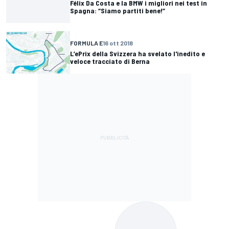
Félix Da Costa e la BMW i migliori nei test in
Spagna: “Siamo partiti bene!”
FORMULA E
16 ott 2018
L’ePrix della Svizzera ha svelato l'inedito e
veloce tracciato di Berna