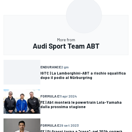
More from
Audi Sport Team ABT
ENDURANCE
2 gm
IGTC | La Lamborghini-ABT a rischio squalifica
dopo il podio al Nürburgring
FORMULA E
11 apr 2024
FE | Abt monterà le powertrain Lola-Yamaha
dalla prossima stagione
FORMULA E
29 set 2023
FE | Di Grassi torna a "casa": nel 2024 correrà