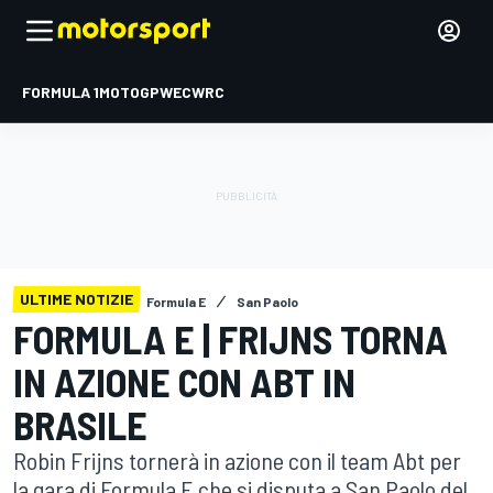
FORMULA 1
MOTOGP
WEC
WRC
ULTIME NOTIZIE
Formula E
San Paolo
FORMULA E | FRIJNS TORNA
IN AZIONE CON ABT IN
BRASILE
Robin Frijns tornerà in azione con il team Abt per
la gara di Formula E che si disputa a San Paolo del