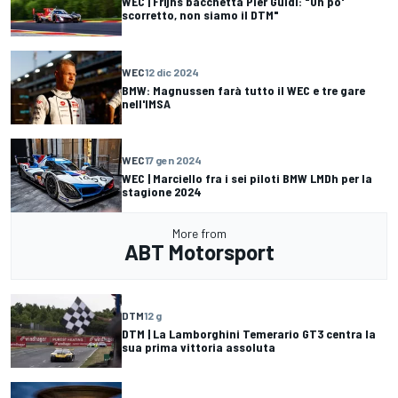
WEC | Frijns bacchetta Pier Guidi: "Un po'
scorretto, non siamo il DTM"
WEC
12 dic 2024
BMW: Magnussen farà tutto il WEC e tre gare
nell'IMSA
WEC
17 gen 2024
WEC | Marciello fra i sei piloti BMW LMDh per la
stagione 2024
More from
ABT Motorsport
DTM
12 g
DTM | La Lamborghini Temerario GT3 centra la
sua prima vittoria assoluta