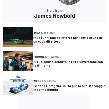
More from
James Newbold
IMSA
15 ott 2024
IMSA | Un titolo da infarto per Rexy a causa di
un cavo difettoso
FORMULA 1
1 lug 2024
F1 | Colapinto debutta in FP1 a Silverstone con
la Williams
WEC
29 feb 2024
Le Mans | Idrogeno: la FIA punta allo stoccaggio
in forma liquida