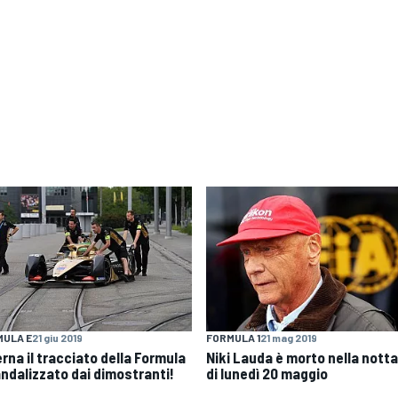
MULA E
21 giu 2019
FORMULA 1
21 mag 2019
rna il tracciato della Formula
Niki Lauda è morto nella nott
andalizzato dai dimostranti!
di lunedì 20 maggio