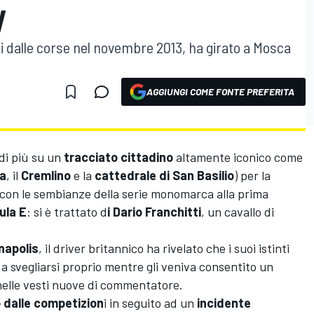
V
osi dalle corse nel novembre 2013, ha girato a Mosca
AGGIUNGI COME FONTE PREFERITA
di più su un
tracciato cittadino
altamente iconico come
a
, il
Cremlino
e la
cattedrale di San Basilio
) per la
 con le sembianze della serie monomarca alla prima
ula E
: si è trattato d
i Dario Franchitti
, un cavallo di
napolis
, il driver britannico ha rivelato che i suoi istinti
 a svegliarsi proprio mentre gli veniva consentito un
elle vesti nuove di commentatore.
o dalle competizion
i in seguito ad un
incidente