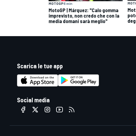
MOT
MOTOGP
6 min
Mot
MotoGP | Márquez: "Calo gomma
pote
imprevisto, non credo che con la
deg
media domani sarà meglio"
Scarica le tue app
Social media