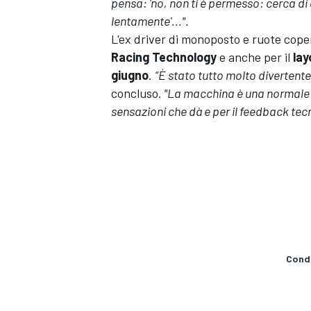
pensa: 'no, non ti è permesso: cerca di
lentamente'...".
L'ex driver di monoposto e ruote copert
Racing Technology
e
anche per il
lay
giugno
.
“È stato tutto molto divertent
concluso.
"La macchina è una normale a
sensazioni che dà e per il feedback tecn
Condi