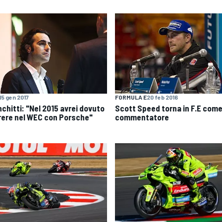
15 gen 2017
FORMULA E
20 feb 2016
nchitti: "Nel 2015 avrei dovuto
Scott Speed torna in F.E com
rere nel WEC con Porsche"
commentatore