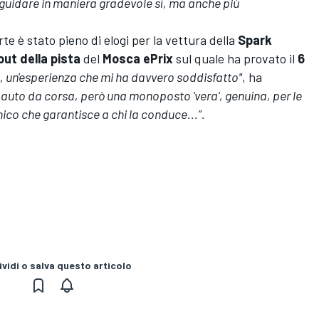
 guidare in maniera gradevole sì, ma anche più
e è stato pieno di elogi per la vettura della
Spark
out della pista
del
Mosca ePrix
sul quale ha provato il
6
e, un'esperienza che mi ha davvero soddisfatto"
, ha
uto da corsa, però una monoposto 'vera', genuina, per le
ico che garantisce a chi la conduce...”.
vidi o salva questo articolo