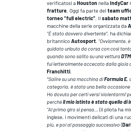
verificatosi a
Houston
nella
IndyCar
n
fratture
. Oggi fa parte del
team uffici
torneo “full electric”
. Il
sabato matt
macchine della serie organizzata da
A
“È stato davvero divertente"
, ha dichia
britannico
Autosport
.
“Ovviamente, è 
guidato un'auto da corsa con così tant
quando sono salito su una vettura
DTM
fui letteralmente accecato dalla gioia di
Franchitti
.
"Salire su una macchina di
Formula E
,
categoria, è stata una bella occasione 
Ho dovuto per certi versi 'violentarmi'
perché
il mio istinto è stato quello di 
“Al primo giro si pensa…
(il pilota ha m
inglese, i movimenti delicati di una ru
MONOPOSTO
più, e poi al passaggio successivo
(
Dar