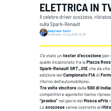
ELETTRICA IN T
MOTOGP
WEC
Il celebre driver scozzese, ritirat
sulla Spark-Renault
Gabriele Testi
Modificato:
22 lug 2015, 15:33
C'è stato un
tester d'eccezione
(per 
quello incastonato fra la
Piazza Ross
WRC
Spark-Renault SRT_01E
che dà vita
edizione del
Campionato FIA
di
Form
ritorno dell'automobilismo.
Tre volte vincitore
della
500 di India
competitivi e agonistici hanno ripreso
“provino”
nei giorni del
Mosca ePrix
n
Lo
scozzese
venne costretto al
ritir