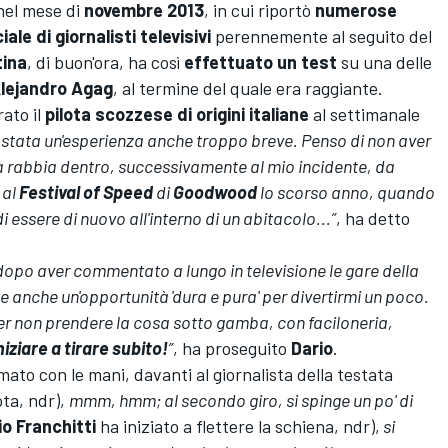
el mese di
novembre 2013
, in cui riportò
numerose
ale di giornalisti televisivi
perennemente al seguito del
ina
, di buon'ora, ha così
effettuato un test
su una delle
lejandro Agag
, al termine del quale era raggiante.
rato il
pilota scozzese di origini italiane
al settimanale
stata un'esperienza anche troppo breve. Penso di non aver
a rabbia dentro, successivamente al mio incidente, da
al
Festival of Speed
di
Goodwood
lo scorso anno, quando
 essere di nuovo all'interno di un abitacolo...”
, ha detto
 dopo aver commentato a lungo in televisione le gare della
e anche un'opportunità 'dura e pura' per divertirmi un poco
.
 per non prendere la cosa sotto gamba, con faciloneria,
iniziare a tirare subito!
”
, ha proseguito
Dario
.
imato con le mani, davanti al giornalista della testata
ota, ndr),
mmm, hmm; al secondo giro, si spinge un po' di
io Franchitti
ha iniziato a flettere la schiena, ndr),
si