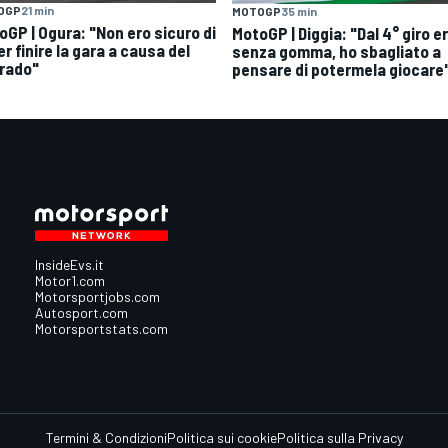
OGP
21 min
MOTOGP
35 min
oGP | Ogura: "Non ero sicuro di
MotoGP | Diggia: "Dal 4° giro e
r finire la gara a causa del
senza gomma, ho sbagliato a
rado"
pensare di potermela giocare
InsideEvs.it
Motor1.com
Motorsportjobs.com
Autosport.com
Motorsportstats.com
Termini & Condizioni
Politica sui cookie
Politica sulla Privacy