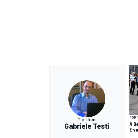
FOR
MONOMARCA
More from
A Be
Gabriele Testi
E v