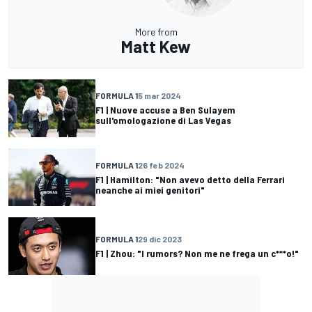
More from
Matt Kew
FORMULA 1
5 mar 2024
F1 | Nuove accuse a Ben Sulayem
sull'omologazione di Las Vegas
FORMULA 1
26 feb 2024
F1 | Hamilton: "Non avevo detto della Ferrari
neanche ai miei genitori"
FORMULA 1
29 dic 2023
F1 | Zhou: "I rumors? Non me ne frega un c***o!"