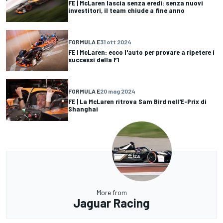
FE | McLaren lascia senza eredi: senza nuovi
investitori, il team chiude a fine anno
FORMULA E
31 ott 2024
FE | McLaren: ecco l'auto per provare a ripetere i
successi della F1
FORMULA E
20 mag 2024
FE | La McLaren ritrova Sam Bird nell'E-Prix di
Shanghai
More from
Jaguar Racing