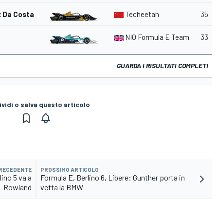
x Da Costa
Techeetah
35
NIO Formula E Team
33
GUARDA I RISULTATI COMPLETI
vidi o salva questo articolo
PRECEDENTE
PROSSIMO ARTICOLO
lino 5 va a
Formula E, Berlino 6, Libere: Gunther porta in
Rowland
vetta la BMW