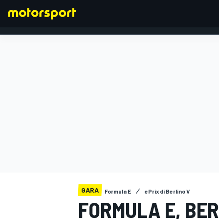
FORMULA 1
GARA
Formula E
ePrix di Berlino V
FORMULA E, BE