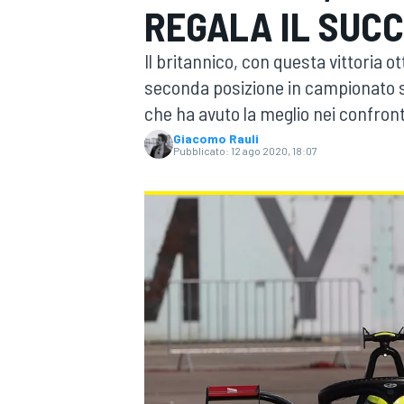
REGALA IL SUC
MOTOGP
WEC
Il britannico, con questa vittoria o
seconda posizione in campionato 
che ha avuto la meglio nei confronti
Giacomo Rauli
Pubblicato:
12 ago 2020, 18:07
WRC