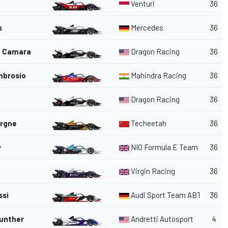
Venturi
36
s
Mercedes
36
e Camara
Dragon Racing
36
mbrosio
Mahindra Racing
36
Dragon Racing
36
ergne
Techeetah
36
y
NIO Formula E Team
36
Virgin Racing
36
ssi
Audi Sport Team ABT
36
Gunther
Andretti Autosport
4