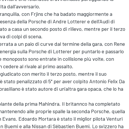
ta dall'avversario.
tranquilla, con Frjins che ha badato maggiormente a
resenza della Porsche di Andre Lotterer e dell'Audi di
ato a casa un secondo posto di rilievo, mentre per il terzo
va di colpi di scena.
ferrata a un paio di curve dal termine della gara, con Rene
i energia sulla Porsche di Lotterer per puntarlo e passarlo
monoposto sono entrate in collisione più volte, con
 cedere al rivale al primo assalto.
ggiudicato con merito il terzo posto, mentre il suo
 stato penalizzato di 5" per aver colpito Antonio Felix Da
brasiliano è stato autore di un'altra gara opaca, che lo ha
olante della prima Mahindra. Il britannco ha completato
 mantenendo alle proprie spalle la seconda Porsche, quella
h Evans. Edoardo Mortara è stato il miglior pilota Venturi
en Buemi e alla Nissan di Sébastien Buemi. Lo svizzero ha