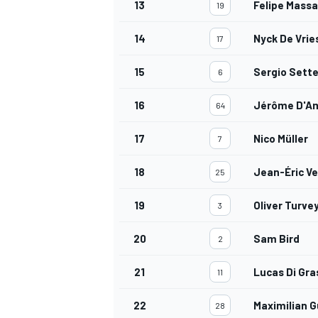
13
Felipe Massa
19
14
Nyck De Vrie
17
15
Sergio Sett
6
16
Jérôme D'A
64
17
Nico Müller
7
18
Jean-Éric V
25
19
Oliver Turve
3
20
Sam Bird
2
21
Lucas Di Gra
11
RALLY
22
Maximilian 
28