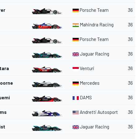
rer
Porsche Team
36
Mahindra Racing
36
Porsche Team
36
Jaguar Racing
36
tara
Venturi
36
doorne
Mercedes
36
uemi
DAMS
36
ims
Andretti Autosport
36
ist
Jaguar Racing
36