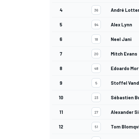
4
André Lotte
36
5
Alex Lynn
94
6
Neel Jani
18
7
Mitch Evans
20
8
Edoardo Mor
48
9
Stoffel Van
5
10
Sébastien B
23
11
Alexander S
27
MONOMARCA
12
Tom Blomqv
51