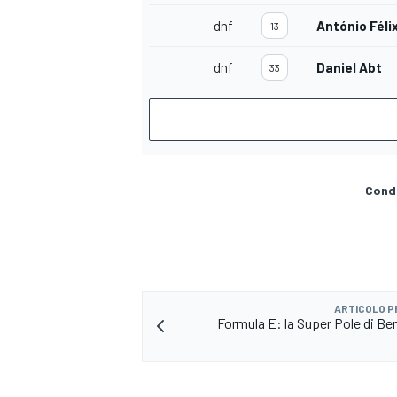
dnf
António Féli
13
dnf
Daniel Abt
33
Condi
ARTICOLO 
Formula E: la Super Pole di Ber