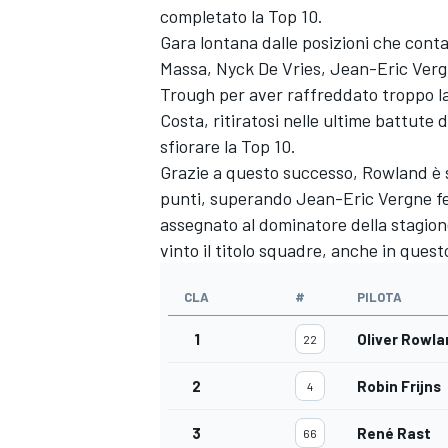
completato la Top 10.
Gara lontana dalle posizioni che conta
Massa, Nyck De Vries, Jean-Eric Vergn
Trough per aver raffreddato troppo la 
Costa, ritiratosi nelle ultime battute
sfiorare la Top 10.
Grazie a questo successo, Rowland è s
punti, superando Jean-Eric Vergne ferm
assegnato al dominatore della stagion
vinto il titolo squadre, anche in quest
CLA
#
PILOTA
1
Oliver Rowla
22
ENDURANCE/GT
2
Robin Frijns
4
3
René Rast
66