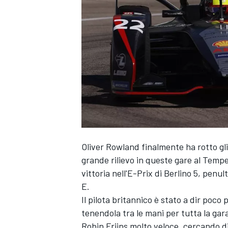
Oliver Rowland finalmente ha rotto gli 
grande rilievo in queste gare al Tempel
vittoria nell'E-Prix di Berlino 5, pe
E.
Il pilota britannico è stato a dir poc
tenendola tra le mani per tutta la gar
MONOPOSTO
Robin Frijns molto veloce, cercando di