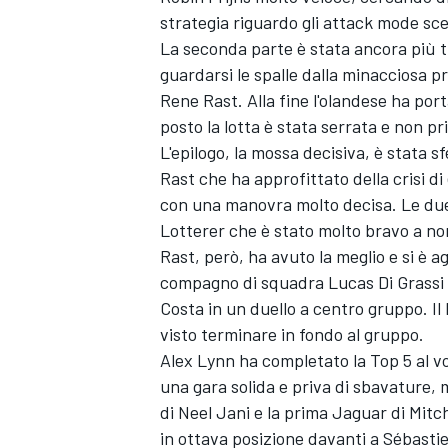
strategia riguardo gli attack mode scel
La seconda parte è stata ancora più 
guardarsi le spalle dalla minacciosa p
Rene Rast. Alla fine l'olandese ha port
posto la lotta è stata serrata e non pri
L'epilogo, la mossa decisiva, è stata s
Rast che ha approfittato della crisi d
con una manovra molto decisa. Le due 
Lotterer che è stato molto bravo a non
Rast, però, ha avuto la meglio e si è a
compagno di squadra Lucas Di Grassi è
Costa in un duello a centro gruppo. Il 
visto terminare in fondo al gruppo.
Alex Lynn ha completato la Top 5 al v
una gara solida e priva di sbavature,
di Neel Jani e la prima Jaguar di Mitc
in ottava posizione davanti a Sébasti