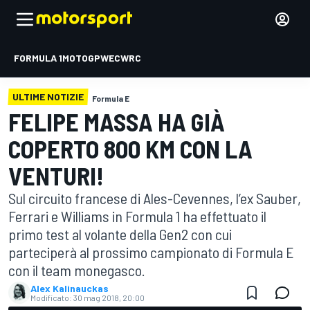
FORMULA 1
MOTOGP
WEC
WRC
ULTIME NOTIZIE
Formula E
FELIPE MASSA HA GIÀ
COPERTO 800 KM CON LA
VENTURI!
Sul circuito francese di Ales-Cevennes, l’ex Sauber,
Ferrari e Williams in Formula 1 ha effettuato il
primo test al volante della Gen2 con cui
parteciperà al prossimo campionato di Formula E
con il team monegasco.
Alex Kalinauckas
Modificato:
30 mag 2018, 20:00