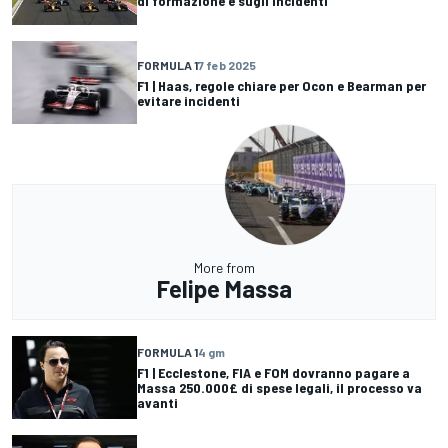
di formazione e sugli incidenti
FORMULA 1
7 feb 2025
F1 | Haas, regole chiare per Ocon e Bearman per
evitare incidenti
More from
Felipe Massa
FORMULA 1
4 gm
F1 | Ecclestone, FIA e FOM dovranno pagare a
Massa 250.000£ di spese legali, il processo va
avanti