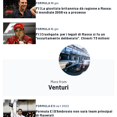
FORMULA 1
8 gm
F1 | La giustizia britannica dà ragione a Massa:
il mondiale 2008 va a processo
FORMULA 1
9 gm
F1 | Crashgate: per i legali di Massa ci fu un
“occultamento deliberato”. Chiesti 73 milioni
More from
Venturi
FORMULA E
16 set 2022
Formula E | D'Ambrosio non sarà team principal
di Maserati