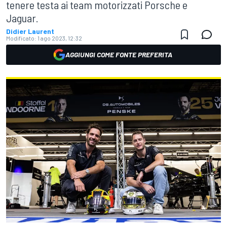
tenere testa ai team motorizzati Porsche e
Jaguar.
Didier Laurent
Modificato:
1 ago 2023, 12:32
AGGIUNGI COME FONTE PREFERITA