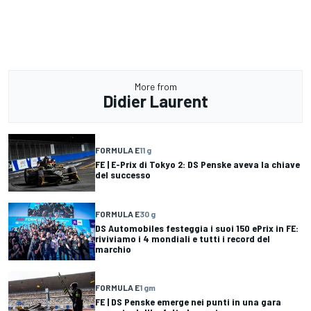
More from
Didier Laurent
FORMULA E
11 g
FE | E-Prix di Tokyo 2: DS Penske aveva la chiave
del successo
FORMULA E
30 g
DS Automobiles festeggia i suoi 150 ePrix in FE:
riviviamo i 4 mondiali e tutti i record del
marchio
FORMULA E
1 gm
FE | DS Penske emerge nei punti in una gara