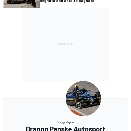
segnata dall'asfalto bagnato
More from
Dragon Penske Autosport