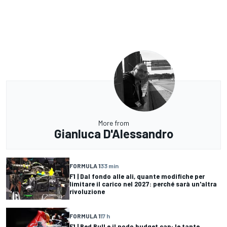
More from
Gianluca D'Alessandro
FORMULA 1
33 min
F1 | Dal fondo alle ali, quante modifiche per
limitare il carico nel 2027: perché sarà un'altra
rivoluzione
FORMULA 1
17 h
F1 | Red Bull e il nodo budget cap: le tante