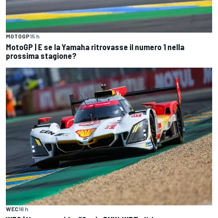
MOTOGP
15 h
MotoGP | E se la Yamaha ritrovasse il numero 1 nella
prossima stagione?
WEC
16 h