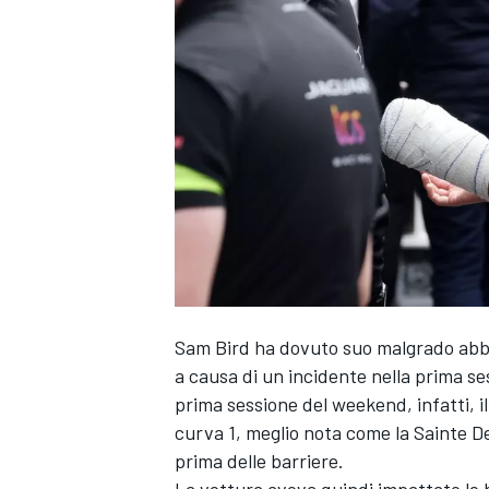
Sam Bird ha dovuto suo malgrado abb
a causa di un incidente nella prima ses
prima sessione del weekend, infatti, il
curva 1, meglio nota come la Sainte De
prima delle barriere.
MONOPOSTO
La vettura aveva quindi impattato le