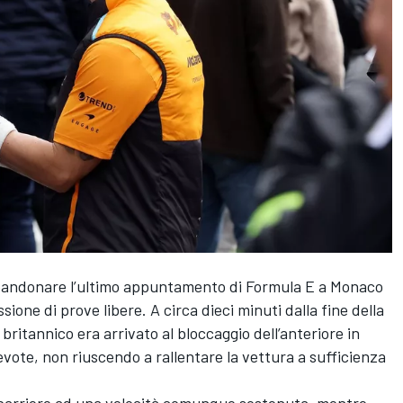
andonare l’ultimo appuntamento di Formula E a Monaco
sione di prove libere. A circa dieci minuti dalla fine della
 britannico era arrivato al bloccaggio dell’anteriore in
vote, non riuscendo a rallentare la vettura a sufficienza
 barriere ad una velocità comunque sostenuta, mentre