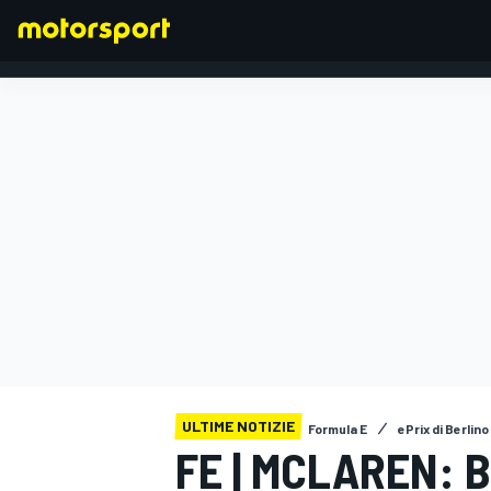
FORMULA 1
ULTIME NOTIZIE
Formula E
ePrix di Berlino 
FE | MCLAREN: 