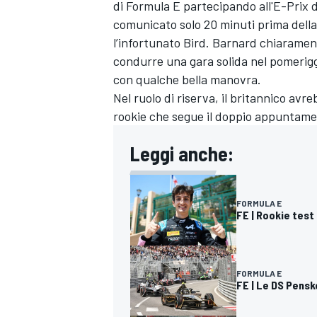
di Formula E partecipando all'E-Prix d
comunicato solo 20 minuti prima della
l’infortunato Bird. Barnard chiarament
condurre una gara solida nel pomerigg
con qualche bella manovra.
Nel ruolo di riserva, il britannico avr
rookie che segue il doppio appuntamen
Leggi anche:
FORMULA E
FE | Rookie test
FORMULA E
FE | Le DS Pensk