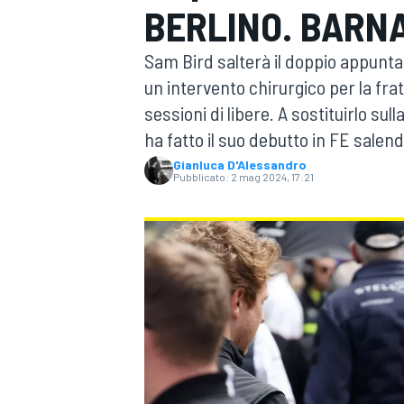
BERLINO. BARN
MOTOGP
WEC
Sam Bird salterà il doppio appunta
un intervento chirurgico per la fra
sessioni di libere. A sostituirlo sul
ha fatto il suo debutto in FE salen
Gianluca D'Alessandro
Pubblicato:
2 mag 2024, 17:21
WRC