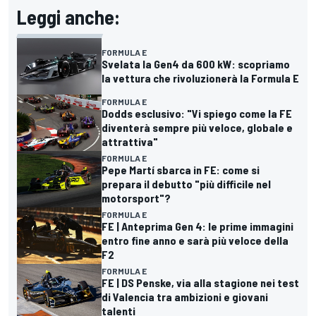
Leggi anche:
FORMULA E
Svelata la Gen4 da 600 kW: scopriamo
la vettura che rivoluzionerà la Formula E
FORMULA E
Dodds esclusivo: "Vi spiego come la FE
diventerà sempre più veloce, globale e
attrattiva"
FORMULA E
Pepe Martí sbarca in FE: come si
prepara il debutto "più difficile nel
motorsport"?
FORMULA E
FE | Anteprima Gen 4: le prime immagini
entro fine anno e sarà più veloce della
F2
FORMULA E
FE | DS Penske, via alla stagione nei test
di Valencia tra ambizioni e giovani
talenti