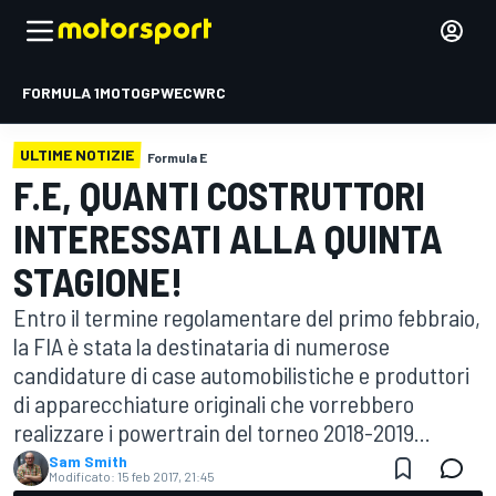
FORMULA 1
MOTOGP
WEC
WRC
ULTIME NOTIZIE
Formula E
F.E, QUANTI COSTRUTTORI
INTERESSATI ALLA QUINTA
STAGIONE!
Entro il termine regolamentare del primo febbraio,
la FIA è stata la destinataria di numerose
candidature di case automobilistiche e produttori
di apparecchiature originali che vorrebbero
realizzare i powertrain del torneo 2018-2019...
Sam Smith
Modificato:
15 feb 2017, 21:45