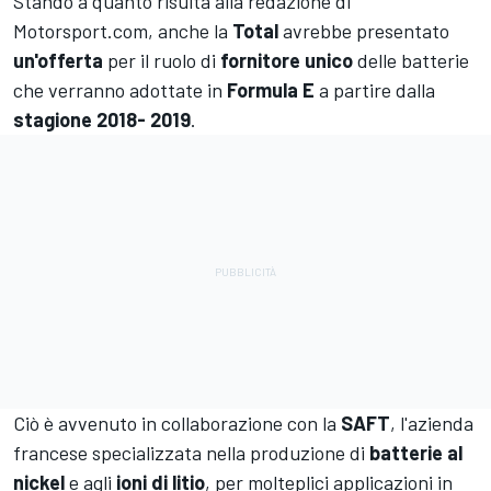
Stando a quanto risulta alla redazione di
Motorsport.com, anche la
Total
avrebbe presentato
un'offerta
per il ruolo di
fornitore unico
delle batterie
che verranno adottate in
Formula E
a partire dalla
stagione 2018- 2019
.
Ciò è avvenuto in collaborazione con la
SAFT
, l'azienda
francese specializzata nella produzione di
batterie al
nickel
e agli
ioni di litio
, per molteplici applicazioni in