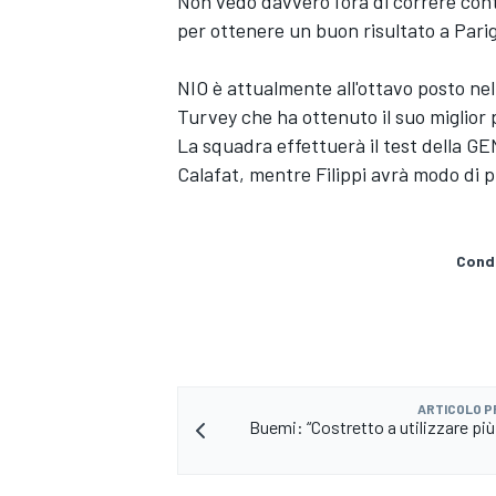
Non vedo davvero l'ora di correre contr
per ottenere un buon risultato a Parig
NIO è attualmente all'ottavo posto nel
Turvey che ha ottenuto il suo miglior
La squadra effettuerà il test della G
Calafat, mentre Filippi avrà modo di p
Condi
ENDURANCE/GT
ARTICOLO 
Buemi: “Costretto a utilizzare più