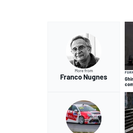
More from
FORM
Franco Nugnes
Ghin
com
RALLY