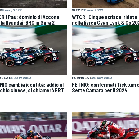
R
8 mag 2022
WTCR
31 mar 2022
R | Pau: dominio di Azcona
WTCR | Cinque strisce iridate
 la Hyundai-BRC in Gara 2
nella livrea Cyan Lynk & Co 20
MULA E
20 ott 2023
FORMULA E
22 set 2023
 NIO cambia identità: addio al
FE | NIO: confermati Ticktum 
chio cinese, si chiamerà ERT
Sette Camara per il 2024