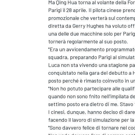
Ma Qing Hua torna al volante della Fo
Parigi il 28 aprile. Il pilota cinese pr
promozionale che verterà sul contemp
diretta da Gerry Hughes ha voluto offri
una delle due macchine solo per Parigi
tornerà regolarmente al suo posto.
"Era un avvicendamento programmato - 
squadra, preparando Parigi al simulat
Luca non sta vivendo una stagione par
conquistato nella gara del debutto a
posto perché è rimasto coinvolto in u
"Non ho potuto partecipare alle qualifi
quando non sono fnito nell'impilata d
settimo posto era dietro di me. Stavo
I cinesi, dunque, hanno deciso di dar
facendo il lavoro di simulazione per l
"Sono davvero felice di tornare nel c