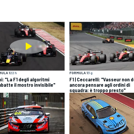
ULA 1
22 h
FORMULA 1
3 g
i: "La F1 degli algoritmi
F1 | Ceccarelli: "Vasseur non 
batte il mostro invisibile"
ancora pensare agli ordini di
squadra: è troppo presto"