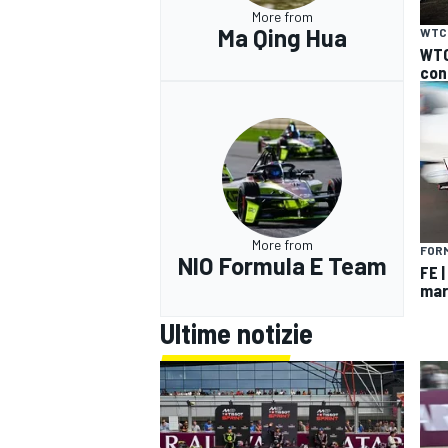
More from
Ma Qing Hua
WTC
WTC
con
More from
FOR
NIO Formula E Team
FE |
mar
Ultime notizie