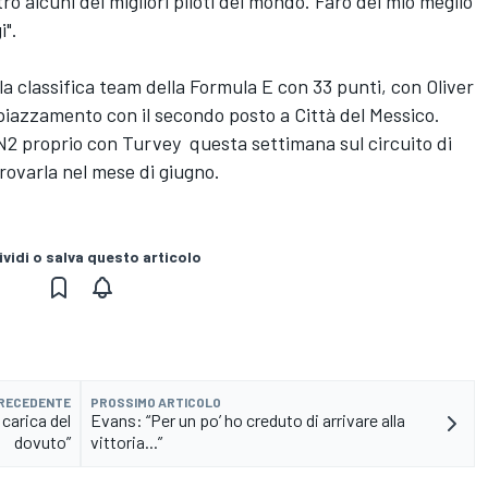
o alcuni dei migliori piloti del mondo. Farò del mio meglio
i".
la classifica team della Formula E con 33 punti, con Oliver
 piazzamento con il secondo posto a Città del Messico.
EN2 proprio con Turvey questa settimana sul circuito di
rovarla nel mese di giugno.
vidi o salva questo articolo
PRECEDENTE
PROSSIMO ARTICOLO
 carica del
Evans: “Per un po’ ho creduto di arrivare alla
dovuto”
vittoria...”