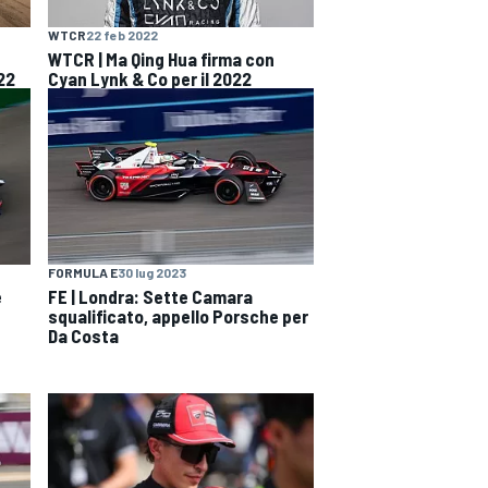
WTCR
22 feb 2022
WTCR | Ma Qing Hua firma con
22
Cyan Lynk & Co per il 2022
FORMULA E
30 lug 2023
e
FE | Londra: Sette Camara
squalificato, appello Porsche per
Da Costa