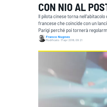
CON NIO AL POST
MOTOGP
WEC
Il pilota cinese torna nell'abitaco
francese che coincide con un lancio
Parigi perché poi tornerà regolarm
Franco Nugnes
Modificato:
17 apr 2018, 09:21
WRC