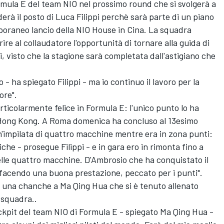
rmula E del team NIO nel prossimo round che si svolgerà a
enderà il posto di Luca Filippi perchè sarà parte di un piano
oraneo lancio della NIO House in Cina. La squadra
re al collaudatore l'opportunità di tornare alla guida di
, visto che la stagione sarà completata dall'astigiano che
ha spiegato Filippi - ma io continuo il lavoro per la
ore".
ticolarmente felice in Formula E: l'unico punto lo ha
 Hong Kong. A Roma domenica ha concluso al 13esimo
n'impilata di quattro macchine mentre era in zona punti:
che - prosegue Filippi - e in gara ero in rimonta fino a
elle quattro macchine. D'Ambrosio che ha conquistato il
 facendo una buona prestazione, peccato per i punti".
e una chanche a Ma Qing Hua che si è tenuto allenato
a squadra..
ockpit del team NIO di Formula E - spiegato Ma Qing Hua -