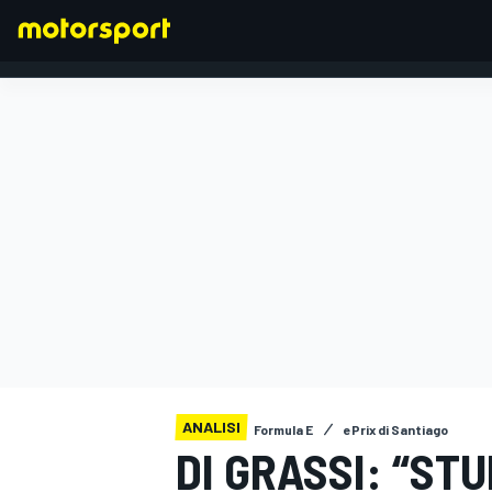
FORMULA 1
ANALISI
Formula E
ePrix di Santiago
DI GRASSI: “ST