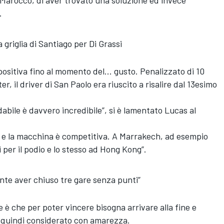
 Marocco, di aver trovato una soluzione ed invece
.
a griglia di Santiago per Di Grassi
 positiva fino al momento del... gusto. Penalizzato di 10
er, il driver di San Paolo era riuscito a risalire dal 13esimo
idabile è davvero incredibile”, si è lamentato Lucas al
è e la macchina è competitiva. A Marrakech, ad esempio
ui per il podio e lo stesso ad Hong Kong”.
ante aver chiuso tre gare senza punti”
e è che per poter vincere bisogna arrivare alla fine e
a quindi considerato con amarezza.