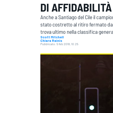
DI AFFIDABILITÀ
MOTOGP
WEC
Anche a Santiago del Cile il campion
stato costretto al ritiro fermato d
trova ultimo nella classifica genera
Scott Mitchell
Chiara Rainis
Pubblicato:
5 feb 2018, 10:25
WRC