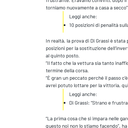
frustrante. Eravamo convinti, dopo il
torniamo nuovamente a casa a secco”
Leggi anche:
10 posizioni di penalità sull
In realtà, la prova di Di Grassi è stata
posizioni per la sostituzione dell’invert
al quinto posto.
“Il fatto che la vettura sia tanto inaff
termine della corsa.
“È gran un peccato perché il passo c’
avrei potuto lottare per la vittoria, q
Leggi anche:
Di Grassi: “Strano e frustr
ENDURANCE/GT
“La prima cosa che si impara nelle gar
questo noi non lo stiamo facendo”, h