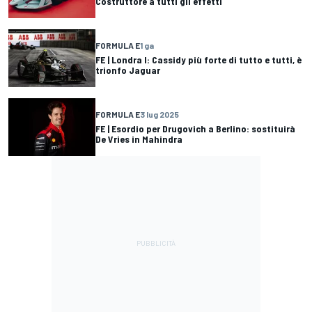
Costruttore a tutti gli effetti
FORMULA E
1 ga
FE | Londra I: Cassidy più forte di tutto e tutti, è
trionfo Jaguar
FORMULA E
3 lug 2025
FE | Esordio per Drugovich a Berlino: sostituirà
De Vries in Mahindra