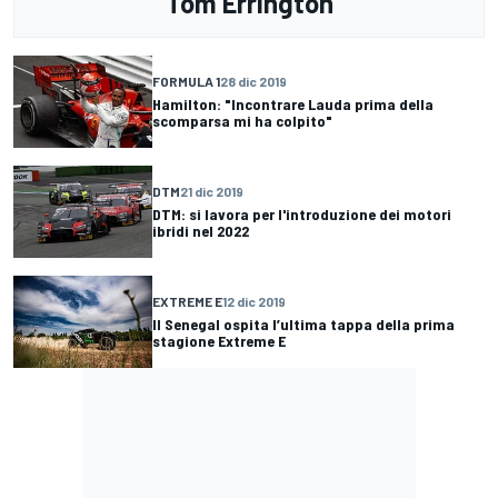
Tom Errington
FORMULA 1
28 dic 2019
Hamilton: "Incontrare Lauda prima della
scomparsa mi ha colpito"
DTM
21 dic 2019
DTM: si lavora per l'introduzione dei motori
ibridi nel 2022
EXTREME E
12 dic 2019
Il Senegal ospita l’ultima tappa della prima
stagione Extreme E