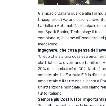
Giampaolo Dallara guarda alla Formula 
l'ingegnere di Varano osserva l'evento
La Dallara Automobili, principale cos
con Spark Racing Technology il telaio i
campionato, insieme all’involucro del 
meccanico.
Ingegnere, che cosa pensa dell’avve
"Credo che sia una cosa estremamente
elettriche sta diventando familiare. A
20% delle emissioni di CO2, l’auto è 
ambientale. La Formula E è la dimostr
ambientale e il fatto che si corra a R
un’attenzione mondiale. Noi siamo feli
tutto italiano.
Sempre più Costruttori importanti s
"E' molto probabile che la Formula E d