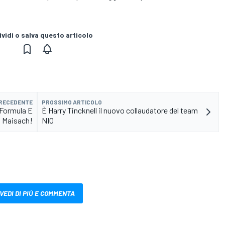
vidi o salva questo articolo
PRECEDENTE
PROSSIMO ARTICOLO
 Formula E
È Harry Tincknell il nuovo collaudatore del team
a Maisach!
NIO
VEDI DI PIÙ E COMMENTA