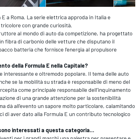
E a Roma. La serie elettrica approda in Italia e
 tricolore con grande curiosità.
truttore al mondo di auto da competizione, ha progettato
n fibra di carbonio delle vetture che disputano il
pacco batteria che fornisce l’energia al propulsore
nto della Formula E nella Capitale?
 interessante e oltremodo popolare. Il tema delle auto
nche se la mobilità su strada è responsabile di meno del
percepita come principale responsabile dell’inquinamento
azione di una grande attenzione per la sostenibilità
oma dà all’evento un sapore molto particolare, calamitando
ci di aver dato alla Formula E un contributo tecnologico
ono interessati a questa categoria...
iventi per i grandi marchi una palestra per presentare e