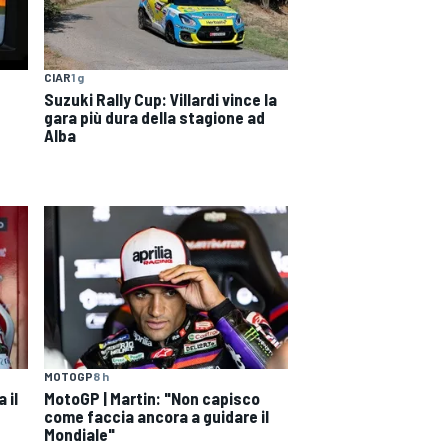
CIAR
1 g
Suzuki Rally Cup: Villardi vince la
gara più dura della stagione ad
Alba
MOTOGP
8 h
 il
MotoGP | Martin: "Non capisco
come faccia ancora a guidare il
Mondiale"