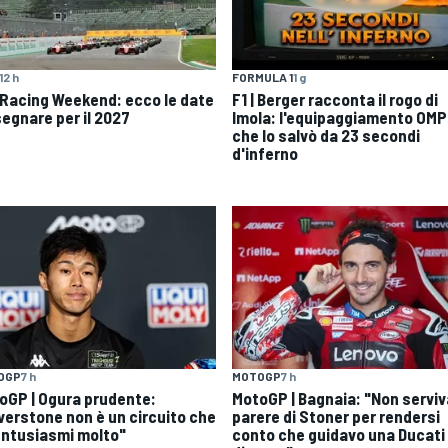
12 h
FORMULA 1
1 g
 Racing Weekend: ecco le date
F1 | Berger racconta il rogo di
segnare per il 2027
Imola: l'equipaggiamento OMP
che lo salvò da 23 secondi
d'inferno
OGP
7 h
MOTOGP
7 h
oGP | Ogura prudente:
MotoGP | Bagnaia: "Non serviva
lverstone non è un circuito che
parere di Stoner per rendersi
entusiasmi molto"
conto che guidavo una Ducati