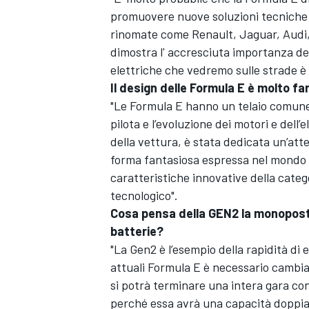
promuovere nuove soluzioni tecniche di
rinomate come Renault, Jaguar, Audi,
dimostra l' accresciuta importanza del
elettriche che vedremo sulle strade è 
Il design delle Formula E è molto fa
"Le Formula E hanno un telaio comune 
pilota e l’evoluzione dei motori e dell
della vettura, è stata dedicata un’atte
forma fantasiosa espressa nel mondo 
caratteristiche innovative della cate
tecnologico".
Cosa pensa della GEN2 la monoposto
batterie?
ENDURANCE/GT
"La Gen2 è l’esempio della rapidità di 
attuali Formula E è necessario cambia
si potrà terminare una intera gara co
perché essa avrà una capacità doppia