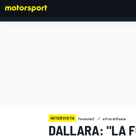
FORMULA 1
INTERVISTA
Formula E
ePrix di Roma
DALLARA: "LA 