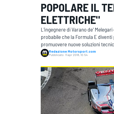
POPOLARE IL T
MOTOGP
WEC
ELETTRICHE"
L'ingegnere di Varano de' Melegari c
probabile che la Formula E diventi
promuovere nuove soluzioni tecnich
Redazione Motorsport.com
Pubblicato:
11 apr 2018, 10:54
WRC