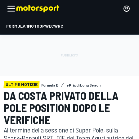
FORMULA 1
MOTOGP
WEC
WRC
ULTIME NOTIZIE
Formula E
ePrix di Long Beach
DA COSTA PRIVATO DELLA
POLE POSITION DOPO LE
VERIFICHE
Al termine della sessione di Super Pole, sulla
Spark-Renault SRT_01E del Team Aguri autrice del