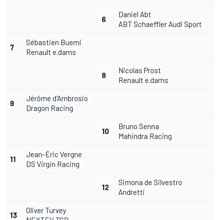
Daniel Abt
6
ABT Schaeffler Audi Sport
Sébastien Buemi
7
Renault e.dams
Nicolas Prost
8
Renault e.dams
Jérôme d'Ambrosio
9
Dragon Racing
Bruno Senna
10
Mahindra Racing
Jean-Éric Vergne
11
DS Virgin Racing
Simona de Silvestro
12
Andretti
Oliver Turvey
13