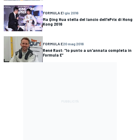
FORMULA E
1 giu 2016
Ma Qing Hua stella del lancio dell’ePrix di Hong
Kong 2016
FORMULA E
20 mag 2016
René Rast: “Io punto a un'annata completa in
Formula E”