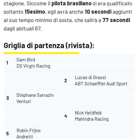
stagione. Siccome il
pilota brasiliano
si era qualificato
soltanto
15esimo
, egli avrà anche
10 secondi
aggiunti
al suo tempo minimo di sosta, che salirà a
77 secondi
dagli abituali 67.
Griglia di partenza (rivista):
Sam Bird
1
DS Virgin Racing
Lucas di Grassi
2
ABT Schaeffler Audi Sport
Stéphane Sarrazin
3
Venturi
Nick Heidfeld
4
Mahindra Racing
Robin Frijns
5
Andretti