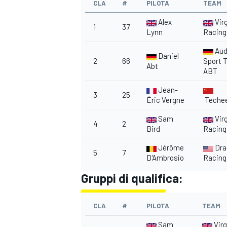
CLA
#
PILOTA
TEAM
Alex
Vir
1
37
Lynn
Racing
Aud
Daniel
2
66
Sport 
Abt
ABT
Jean-
3
25
Éric Vergne
Teche
Sam
Vir
4
2
Bird
Racing
Jérôme
Dra
5
7
D'Ambrosio
Racing
Gruppi di qualifica:
RALLY
CLA
#
PILOTA
TEAM
Sam
Virg