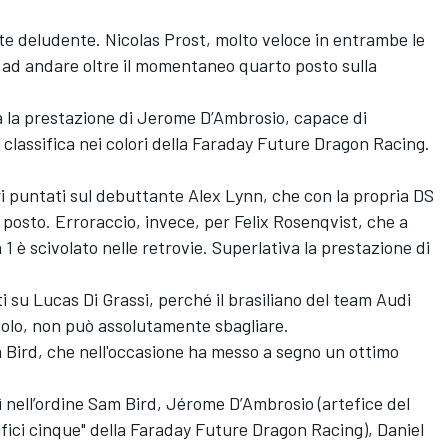
e deludente. Nicolas Prost, molto veloce in entrambe le
to ad andare oltre il momentaneo quarto posto sulla
a la prestazione di Jerome D’Ambrosio, capace di
classifica nei colori della Faraday Future Dragon Racing.
ari puntati sul debuttante Alex Lynn, che con la propria DS
posto. Erroraccio, invece, per Felix Rosenqvist, che a
 1 è scivolato nelle retrovie. Superlativa la prestazione di
i su Lucas Di Grassi, perché il brasiliano del team Audi
titolo, non può assolutamente sbagliare.
Sam Bird, che nell'occasione ha messo a segno un ottimo
sì nell’ordine Sam Bird, Jérome D’Ambrosio (artefice del
ifici cinque" della Faraday Future Dragon Racing), Daniel