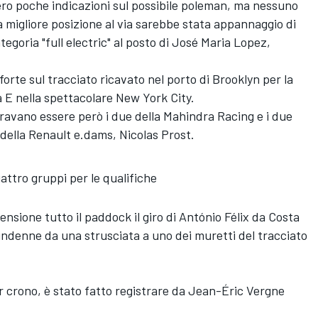
ro poche indicazioni sul possibile poleman, ma nessuno
migliore posizione al via sarebbe stata appannaggio di
tegoria "full electric" al posto di José Maria Lopez,
e forte sul tracciato ricavato nel porto di Brooklyn per la
 E nella spettacolare New York City.
mbravano essere però i due della Mahindra Racing e i due
co della Renault e.dams, Nicolas Prost.
uattro gruppi per le qualifiche
sione tutto il paddock il giro di António Félix da Costa
 indenne da una strusciata a uno dei muretti del tracciato
r crono, è stato fatto registrare da Jean-Éric Vergne