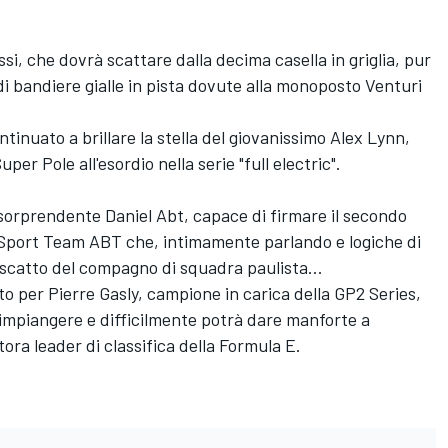
si, che dovrà scattare dalla decima casella in griglia, pur
i bandiere gialle in pista dovute alla monoposto Venturi
ntinuato a brillare la stella del giovanissimo Alex Lynn,
er Pole all'esordio nella serie "full electric".
o sorprendente Daniel Abt, capace di firmare il secondo
i Sport Team ABT che, intimamente parlando e logiche di
iscatto del compagno di squadra paulista...
o per Pierre Gasly, campione in carica della GP2 Series,
impiangere e difficilmente potrà dare manforte a
ra leader di classifica della Formula E.