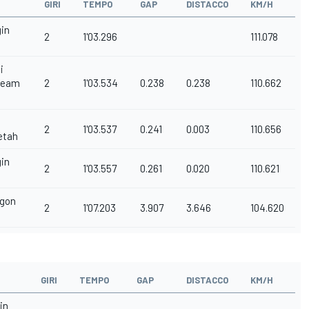
GIRI
TEMPO
GAP
DISTACCO
KM/H
gin
2
1'03.296
111.078
i
Team
2
1'03.534
0.238
0.238
110.662
2
1'03.537
0.241
0.003
110.656
etah
gin
2
1'03.557
0.261
0.020
110.621
gon
2
1'07.203
3.907
3.646
104.620
GIRI
TEMPO
GAP
DISTACCO
KM/H
in