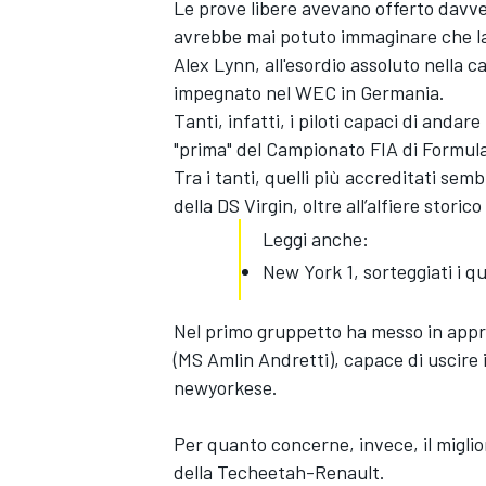
Le prove libere avevano offerto davve
avrebbe mai potuto immaginare che la 
Alex Lynn, all'esordio assoluto nella ca
impegnato nel WEC in Germania.
Tanti, infatti, i piloti capaci di andar
"prima" del Campionato FIA di Formula
Tra i tanti, quelli più accreditati se
della DS Virgin, oltre all’alfiere stori
Leggi anche:
New York 1, sorteggiati i q
Nel primo gruppetto ha messo in appren
(MS Amlin Andretti), capace di uscire
newyorkese.
Per quanto concerne, invece, il miglio
della Techeetah-Renault.