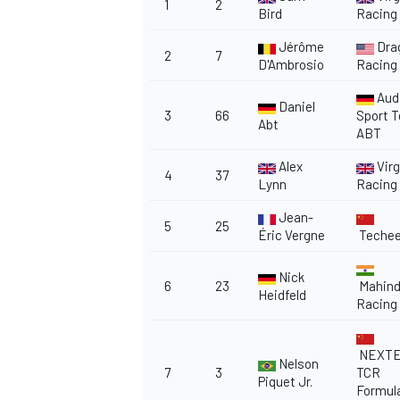
1
2
Bird
Racing
Jérôme
Dra
2
7
D'Ambrosio
Racing
Aud
Daniel
3
66
Sport 
Abt
ABT
Alex
Virg
4
37
Lynn
Racing
Jean-
5
25
Éric Vergne
Teche
Nick
6
23
Mahind
Heidfeld
Racing
NEXT
Nelson
7
3
TCR
Piquet Jr.
Formul