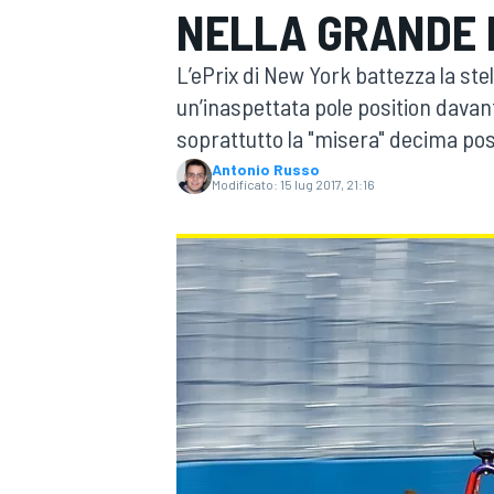
NELLA GRANDE 
MOTOGP
WEC
L’ePrix di New York battezza la stel
un’inaspettata pole position davant
soprattutto la "misera" decima pos
Antonio Russo
Modificato:
15 lug 2017, 21:16
WRC