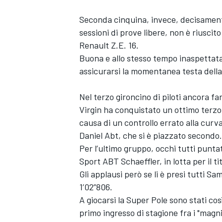
Seconda cinquina, invece, decisament
sessioni di prove libere, non è riusci
Renault Z.E. 16.
Buona e allo stesso tempo inaspettat
assicurarsi la momentanea testa della 
Nel terzo gironcino di piloti ancora f
Virgin ha conquistato un ottimo terzo 
causa di un controllo errato alla curva
Daniel Abt, che si è piazzato secondo.
Per l’ultimo gruppo, occhi tutti puntat
Sport ABT Schaeffler, in lotta per il 
Gli applausi però se li è presi tutti 
ENDURANCE/GT
1’02”806.
A giocarsi la Super Pole sono stati co
primo ingresso di stagione fra i "magn