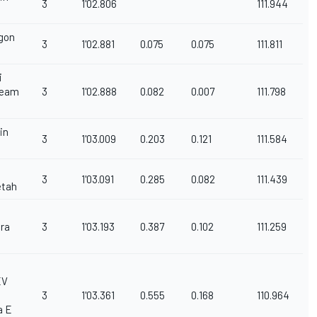
3
1'02.806
111.944
gon
3
1'02.881
0.075
0.075
111.811
i
Team
3
1'02.888
0.082
0.007
111.798
in
3
1'03.009
0.203
0.121
111.584
3
1'03.091
0.285
0.082
111.439
etah
ra
3
1'03.193
0.387
0.102
111.259
EV
3
1'03.361
0.555
0.168
110.964
a E