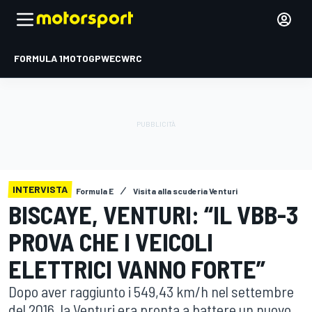
FORMULA 1
MOTOGP
WEC
WRC
INTERVISTA
Formula E
Visita alla scuderia Venturi
BISCAYE, VENTURI: “IL VBB-3
PROVA CHE I VEICOLI
ELETTRICI VANNO FORTE”
Dopo aver raggiunto i 549,43 km/h nel settembre
del 2016, la Venturi era pronta a battere un nuovo