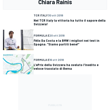
Chiara Rainis
TCR ITALY
30 ott 2018
Nel TCR Italy la vittoria ha tutto il sapore della
Svizzera!
FORMULA E
20 ott 2018
Félix Da Costa e la BMW i migliori nei test in
Spagna: “Siamo partiti bene!”
FORMULA E
16 ott 2018
L’ePrix della Svizzera ha svelato l'inedito e
veloce tracciato di Berna