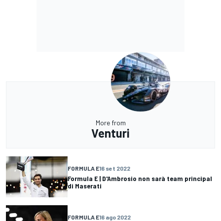
More from
Venturi
FORMULA E
16 set 2022
Formula E | D'Ambrosio non sarà team principal
di Maserati
FORMULA E
16 ago 2022