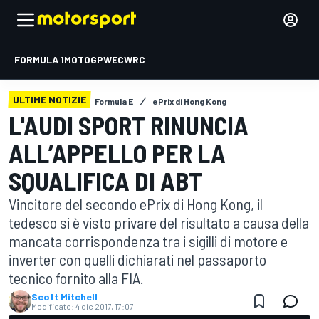
FORMULA 1
MOTOGP
WEC
WRC
ULTIME NOTIZIE
Formula E
ePrix di Hong Kong
L'AUDI SPORT RINUNCIA
ALL’APPELLO PER LA
SQUALIFICA DI ABT
Vincitore del secondo ePrix di Hong Kong, il
tedesco si è visto privare del risultato a causa della
mancata corrispondenza tra i sigilli di motore e
inverter con quelli dichiarati nel passaporto
tecnico fornito alla FIA.
Scott Mitchell
Modificato:
4 dic 2017, 17:07