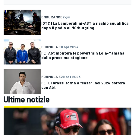
ENDURANCE
2 gm
IGTC | La Lamborghini-ABT a rischio squalifica
dopo il podio al Nürburgring
FORMULA E
11 apr 2024
FE | Abt monterà le powertrain Lola-Yamaha
dalla prossima stagione
FORMULA E
29 set 2023
FE | Di Grassi torna a "casa": nel 2024 correrà
con Abt
Ultime notizie