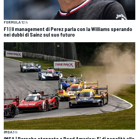
FORMULA 1
2 h
F1 | Il management di Perez parla con la Williams sperando
nei dubbi di Sainz sul suo futuro
IMSA
3 h
IMSA | Porsche stangata a Road America: 5' di penalità alla