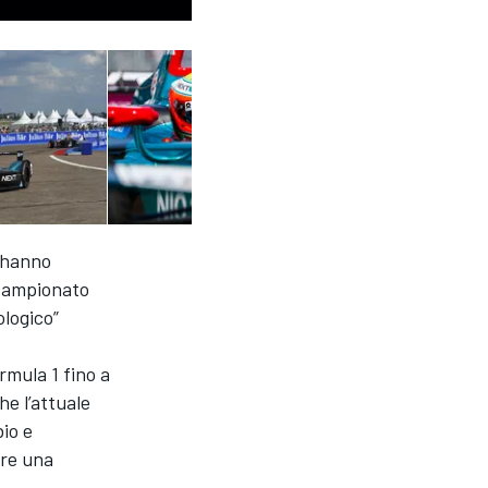
 hanno
 campionato
ologico”
rmula 1 fino a
he l’attuale
io e
are una