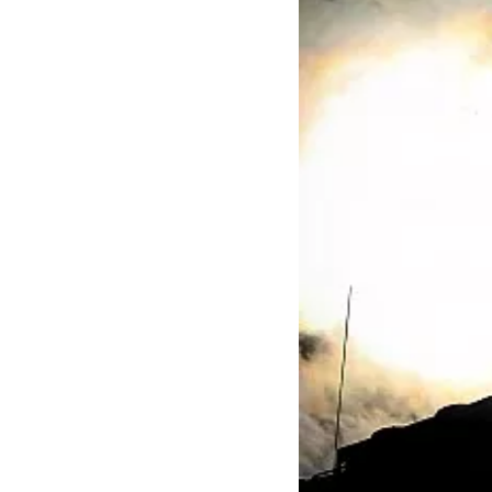
MOTOGP
WEC
WRC