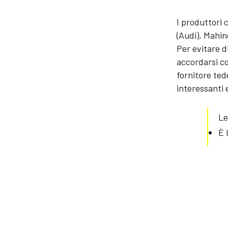
I produttori
(Audi), Mahi
Per evitare 
accordarsi co
fornitore ted
interessanti
Le
È 
ENDURANCE/GT