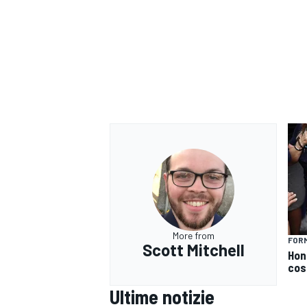
More from
FORM
Scott Mitchell
Hond
cost
RALLY
Ultime notizie