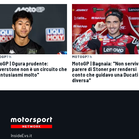
OGP
7 h
MOTOGP
7 h
oGP | Ogura prudente:
MotoGP | Bagnaia: "Non serviva
lverstone non è un circuito che
parere di Stoner per rendersi
entusiasmi molto"
conto che guidavo una Ducati
diversa"
InsideEvs.it