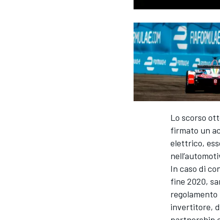
Lo scorso ot
firmato un ac
elettrico, es
nell’automoti
In caso di co
fine 2020, sa
regolamento F
invertitore, 
MONOPOSTO
partnership c