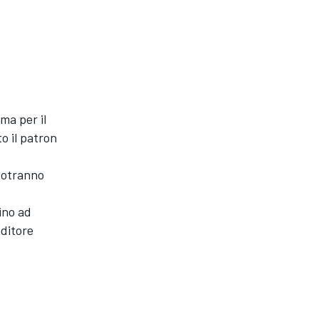
ma per il
o il patron
potranno
ino ad
nditore