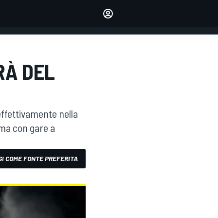
dei tuoi piloti preferiti
Fai sentire la tua voce
commentando l'articolo
ACCEDI
EDIZIONE
RÀ DEL
ITALIA
ffettivamente nella
rima con gare a
I COME FONTE PREFERITA