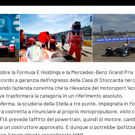
tobre la Formula E Holdings e la Mercedes-Benz Grand Prix
cordo a garanzia dell’ingresso della Casa di Stoccarda nel
sendo l’azienda convinta che la rilevanza del motorsport “ec
ve trasformerà la categoria in un riferimento assoluto.
nferma, la scuderia della Stella a tre punte, impegnata in Fo
rà costretta a rinunciare al proprio motopropulsore, visto c
IA prevede l’affitto del powertrain, quindi di motore, camb
da un costruttore approvato. E dunque si potrebbe ipotizz
on il team cliente specializzato HWA.