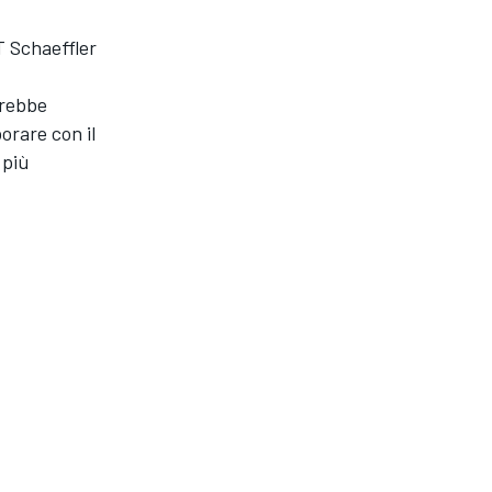
T Schaeffler
.
trebbe
orare con il
 più