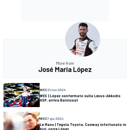
More from
José María López
WEC
21 nov 2024
WEC | López confermato sulla Lexus-Akkodis
ASP, arriva Barnicoat
WEC
7 giu 2024
Le Mans | Tegola Toyota: Conway infortunato in
bici, corre López