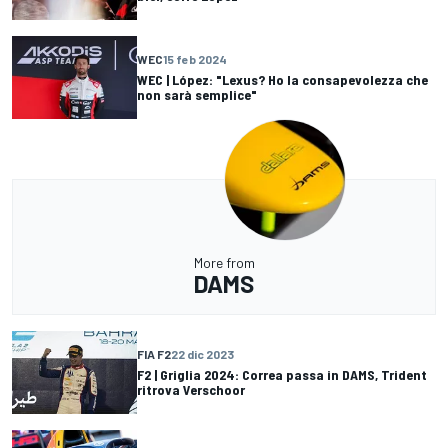
WEC
15 feb 2024
WEC | López: "Lexus? Ho la consapevolezza che
non sarà semplice"
More from
DAMS
FIA F2
22 dic 2023
F2 | Griglia 2024: Correa passa in DAMS, Trident
ritrova Verschoor