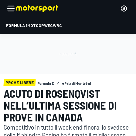
FORMULA 1
MOTOGP
WEC
WRC
PROVE LIBERE
Formula E
ePrix di Montréal
ACUTO DI ROSENQVIST
NELL’ULTIMA SESSIONE DI
PROVE IN CANADA
Competitivo in tutto il week end finora, lo svedese
della Mahindra Racing ha firmato il miglior crono