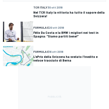
TCR ITALY
30 ott 2018
Nel TCR Italy la vittoria ha tutto il sapore della
Svizzera!
FORMULA E
20 ott 2018
Félix Da Costa e la BMW i migliori nei test in
Spagna: “Siamo partiti bene!”
FORMULA E
16 ott 2018
L’ePrix della Svizzera ha svelato l'inedito e
veloce tracciato di Berna