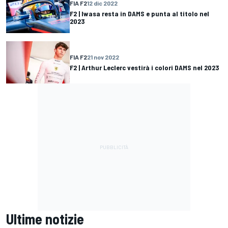
FIA F2
12 dic 2022
F2 | Iwasa resta in DAMS e punta al titolo nel
2023
FIA F2
21 nov 2022
F2 | Arthur Leclerc vestirà i colori DAMS nel 2023
Ultime notizie