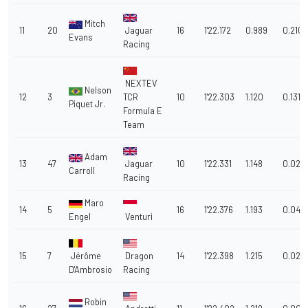
Mitch
11
20
Jaguar
16
1'22.172
0.989
0.210
Evans
Racing
NEXTEV
Nelson
12
3
TCR
10
1'22.303
1.120
0.131
Piquet Jr.
Formula E
Team
Adam
13
47
Jaguar
10
1'22.331
1.148
0.028
Carroll
Racing
Maro
14
5
16
1'22.376
1.193
0.045
Engel
Venturi
15
7
Jérôme
Dragon
14
1'22.398
1.215
0.022
D'Ambrosio
Racing
Robin