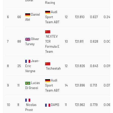
Duval
Racing
Audi
Daniel
6
66
Sport
12
1'21.810
0.627
0.248
Abt
Team ABT
NEXTEV
Oliver
7
88
TCR
10
1'21.811
0.628
0.001
Turvey
Formula E
Team
Jean-
8
25
Éric
12
1'21.826
0.643
0.015
Techeetah
Vergne
Audi
Lucas
9
11
Sport
14
1'21.896
0.713
0.070
Di Grassi
Team ABT
10
8
Nicolas
DAMS
11
1'21.962
0.779
0.066
Prost