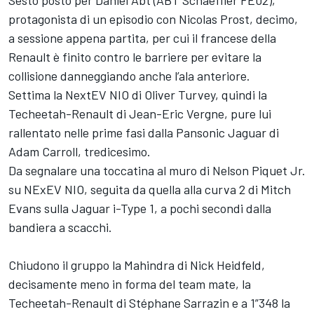
Sesto posto per Daniel Abt (ABT Schaeffler FE02),
protagonista di un episodio con Nicolas Prost, decimo,
a sessione appena partita, per cui il francese della
Renault è finito contro le barriere per evitare la
collisione danneggiando anche l’ala anteriore.
Settima la NextEV NIO di Oliver Turvey, quindi la
Techeetah-Renault di Jean-Eric Vergne, pure lui
rallentato nelle prime fasi dalla Pansonic Jaguar di
Adam Carroll, tredicesimo.
Da segnalare una toccatina al muro di Nelson Piquet Jr.
su NExEV NIO, seguita da quella alla curva 2 di Mitch
Evans sulla Jaguar i-Type 1, a pochi secondi dalla
bandiera a scacchi.
Chiudono il gruppo la Mahindra di Nick Heidfeld,
decisamente meno in forma del team mate, la
Techeetah-Renault di Stéphane Sarrazin e a 1”348 la