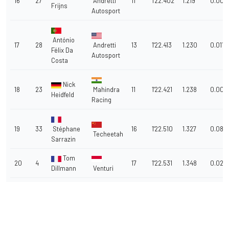
16
27
Andretti
11
1'22.402
1.219
0.004
Frijns
Autosport
António
17
28
Andretti
13
1'22.413
1.230
0.011
Félix Da
Autosport
Costa
Nick
18
23
Mahindra
11
1'22.421
1.238
0.008
Heidfeld
Racing
19
33
Stéphane
16
1'22.510
1.327
0.089
Techeetah
Sarrazin
Tom
20
4
17
1'22.531
1.348
0.021
Dillmann
Venturi