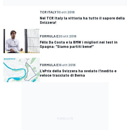
TCR ITALY
30 ott 2018
Nel TCR Italy la vittoria ha tutto il sapore della
Svizzera!
FORMULA E
20 ott 2018
Félix Da Costa e la BMW i migliori nei test in
Spagna: “Siamo partiti bene!”
FORMULA E
16 ott 2018
L’ePrix della Svizzera ha svelato l'inedito e
veloce tracciato di Berna