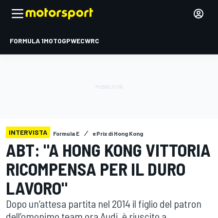
FORMULA 1
MOTOGP
WEC
WRC
INTERVISTA
Formula E
ePrix di Hong Kong
ABT: "A HONG KONG VITTORIA
RICOMPENSA PER IL DURO
LAVORO"
Dopo un’attesa partita nel 2014 il figlio del patron
dell’omonimo team ora Audi, è riuscito a