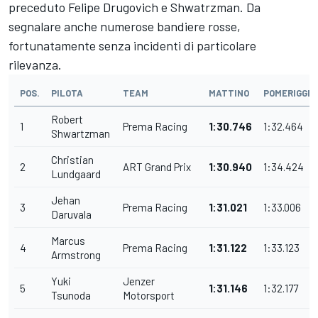
preceduto Felipe Drugovich e Shwatrzman. Da
segnalare anche numerose bandiere rosse,
fortunatamente senza incidenti di particolare
rilevanza.
POS.
PILOTA
TEAM
MATTINO
POMERIGGIO
Robert
1
Prema Racing
1:30.746
1:32.464
Shwartzman
Christian
2
ART Grand Prix
1:30.940
1:34.424
Lundgaard
Jehan
3
Prema Racing
1:31.021
1:33.006
Daruvala
Marcus
4
Prema Racing
1:31.122
1:33.123
Armstrong
Yuki
Jenzer
5
1:31.146
1:32.177
Tsunoda
Motorsport