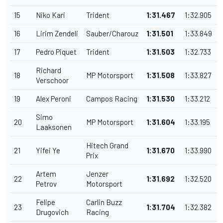
15
Niko Kari
Trident
1:31.467
1:32.905
16
Lirim Zendeli
Sauber/Charouz
1:31.501
1:33.849
17
Pedro Piquet
Trident
1:31.503
1:32.733
Richard
18
MP Motorsport
1:31.508
1:33.827
Verschoor
19
Alex Peroni
Campos Racing
1:31.530
1:33.212
Simo
20
MP Motorsport
1:31.604
1:33.195
Laaksonen
Hitech Grand
21
Yifei Ye
1:31.670
1:33.990
Prix
Artem
Jenzer
22
1:31.692
1:32.520
Petrov
Motorsport
Felipe
Carlin Buzz
23
1:31.704
1:32.382
Drugovich
Racing