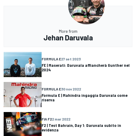
More from
Jehan Daruvala
FORMULA E
27 set 2023
FE | Maserati: Daruvala affiancherà Gunther nel
2024
FORMULA E
30 nov 2022
Formula E | Mahindra ingaggia Daruvala come
riserva
FIA F2
2 mar 2022
F2 | Test Bahrain, Day 1: Daruvala subito in
evidenza