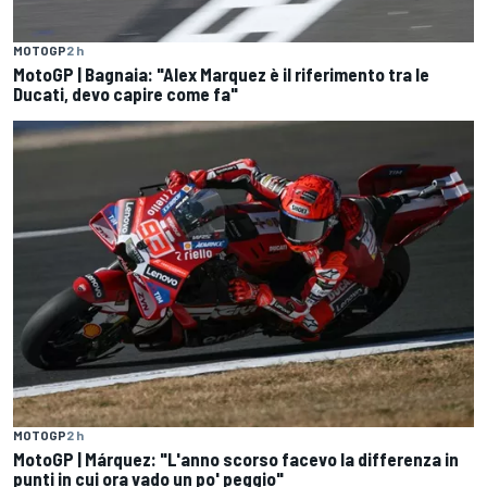
MOTOGP
2 h
MotoGP | Bagnaia: "Alex Marquez è il riferimento tra le
Ducati, devo capire come fa"
MOTOGP
2 h
MotoGP | Márquez: "L'anno scorso facevo la differenza in
punti in cui ora vado un po' peggio"