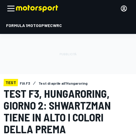
FORMULA 1
MOTOGP
WEC
WRC
TEST
FIA F3
Test di aprile all'Hungaroring
TEST F3, HUNGARORING,
GIORNO 2: SHWARTZMAN
TIENE IN ALTO I COLORI
DELLA PREMA