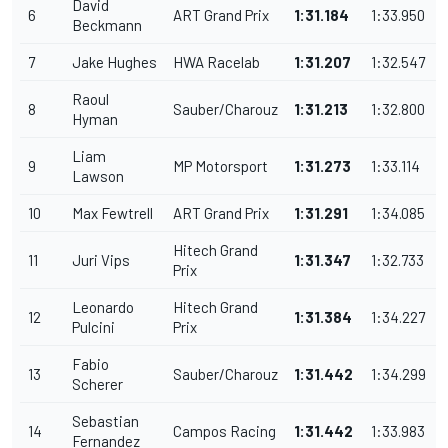
David
6
ART Grand Prix
1:31.184
1:33.950
Beckmann
7
Jake Hughes
HWA Racelab
1:31.207
1:32.547
Raoul
8
Sauber/Charouz
1:31.213
1:32.800
Hyman
Liam
9
MP Motorsport
1:31.273
1:33.114
Lawson
10
Max Fewtrell
ART Grand Prix
1:31.291
1:34.085
Hitech Grand
11
Juri Vips
1:31.347
1:32.733
Prix
Leonardo
Hitech Grand
12
1:31.384
1:34.227
Pulcini
Prix
Fabio
13
Sauber/Charouz
1:31.442
1:34.299
Scherer
Sebastian
14
Campos Racing
1:31.442
1:33.983
Fernandez