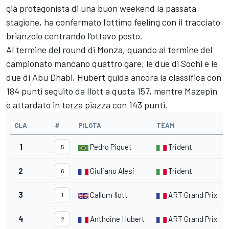
già protagonista di una buon weekend la passata
stagione, ha confermato l'ottimo feeling con il tracciato
brianzolo centrando l'ottavo posto.
Al termine del round di Monza, quando al termine del
campionato mancano quattro gare, le due di Sochi e le
due di Abu Dhabi, Hubert guida ancora la classifica con
184 punti seguito da Ilott a quota 157, mentre Mazepin
è attardato in terza piazza con 143 punti.
CLA
#
PILOTA
TEAM
1
Pedro Piquet
Trident
5
2
Giuliano Alesi
Trident
6
3
Callum Ilott
ART Grand Prix
1
4
Anthoine Hubert
ART Grand Prix
2