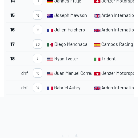
14
Jannes Fittje
Jenzer Motorspor
11
15
Joseph Mawson
Arden Internationa
16
16
Julien Falchero
Arden Internationa
15
17
Diego Menchaca
Campos Racing
20
18
Ryan Tveter
Trident
7
dnf
Juan Manuel Correa
Jenzer Motorspor
10
dnf
Gabriel Aubry
Arden Internationa
14