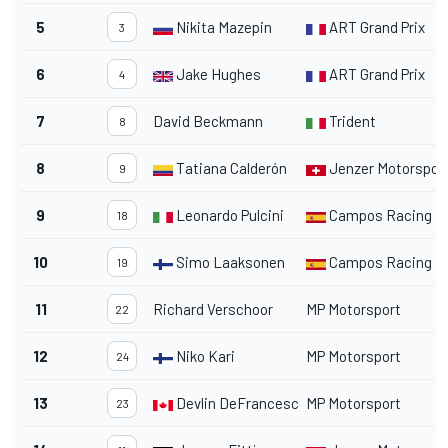
5
Nikita Mazepin
ART Grand Prix
3
6
Jake Hughes
ART Grand Prix
4
7
David Beckmann
Trident
8
8
Tatiana Calderón
Jenzer Motorspor
9
9
Leonardo Pulcini
Campos Racing
18
10
Simo Laaksonen
Campos Racing
19
11
Richard Verschoor
MP Motorsport
22
12
Niko Kari
MP Motorsport
24
13
Devlin DeFrancesco
MP Motorsport
23