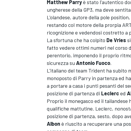
Matthew
Parry
è stato l'autentico 
ungherese della GP3, ma deve sentitam
L'olandese, autore della pole position, 
restando col motore della prorpia ART
ricognizione e vedendosi costretto a pr
La sfortuna che ha colpito
De Vries
si
fatto vedere ottimi numeri nel corso d
perentorio, imponendo il proprio ritm
sicurezza su
Antonio
Fuoco
.
L'italiano del team Trident ha subito m
monoposto di Parry in partenza ed h
a portare a casa i punti pesanti del 
posizione di partenza di
Leclerc
ed
A
Proprio il monegasco ed il tailandese 
qualifiche mattutine. Leclerc, nonosta
posizione di partenza, sesto, dopo av
Albon
è riuscito a recuperare una posiz