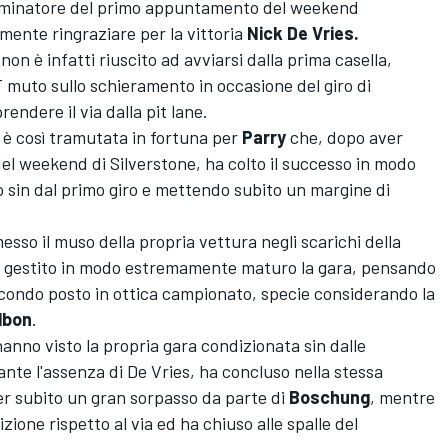
dominatore del primo appuntamento del weekend
ente ringraziare per la vittoria
Nick De Vries.
non è infatti riuscito ad avviarsi dalla prima casella,
 muto sullo schieramento in occasione del giro di
endere il via dalla pit lane.
 è così tramutata in fortuna per
Parry
che, dopo aver
el weekend di Silverstone, ha colto il successo in modo
o sin dal primo giro e mettendo subito un margine di
esso il muso della propria vettura negli scarichi della
a gestito in modo estremamente maturo la gara, pensando
secondo posto in ottica campionato, specie considerando la
lbon
.
hanno visto la propria gara condizionata sin dalle
nte l'assenza di De Vries, ha concluso nella stessa
er subito un gran sorpasso da parte di
Boschung
, mentre
ione rispetto al via ed ha chiuso alle spalle del