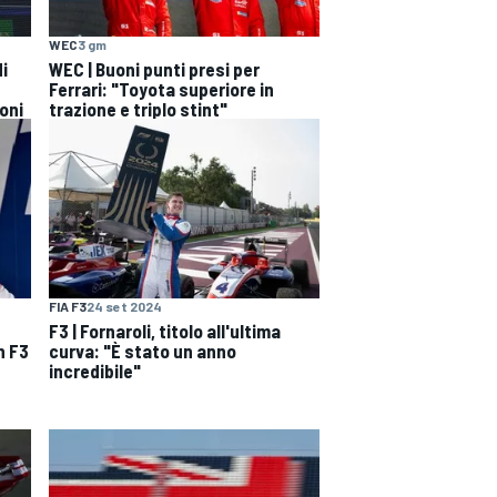
WEC
3 gm
di
WEC | Buoni punti presi per
Ferrari: "Toyota superiore in
oni
trazione e triplo stint"
FIA F3
24 set 2024
F3 | Fornaroli, titolo all'ultima
n F3
curva: "È stato un anno
incredibile"