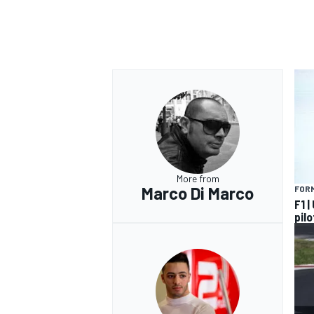
More from
Marco Di Marco
FORM
F1 |
pilo
RALLY