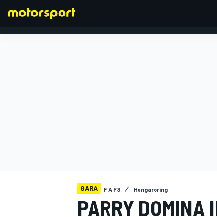
FORMULA 1
GARA
FIA F3
Hungaroring
PARRY DOMINA I