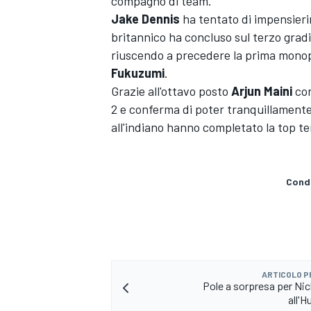
compagno di team.
Jake
Dennis
ha tentato di impensier
britannico ha concluso sul terzo grad
riuscendo a precedere la prima monopo
Fukuzumi
.
Grazie all'ottavo posto
Arjun
Maini
con
2 e conferma di poter tranquillamente 
all'indiano hanno completato la top t
Condi
ENDURANCE/GT
ARTICOLO 
Pole a sorpresa per Nic
all'H