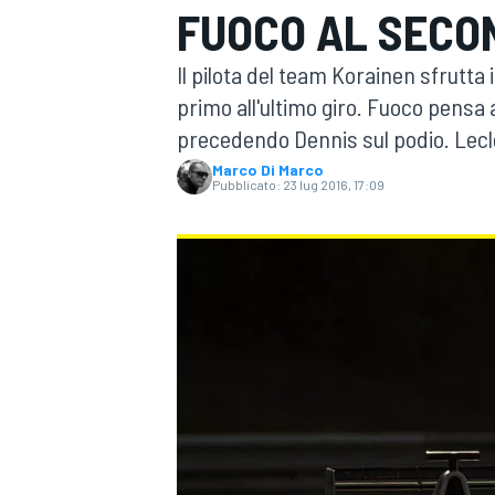
FUOCO AL SECO
MOTOGP
WEC
Il pilota del team Korainen sfrutt
primo all'ultimo giro. Fuoco pensa
precedendo Dennis sul podio. Lecl
Marco Di Marco
Pubblicato:
23 lug 2016, 17:09
WRC