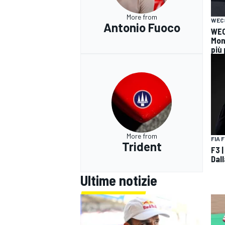
More from
WEC
Antonio Fuoco
WEC 
Mon
più 
More from
FIA 
Trident
F3 |
Dal
Ultime notizie