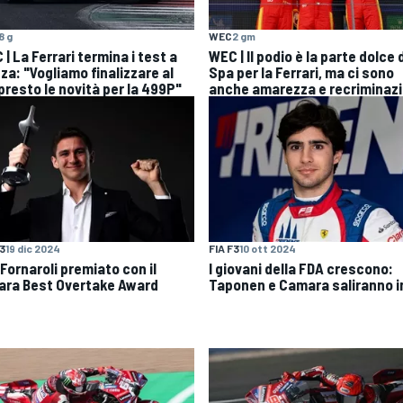
8 g
WEC
2 gm
| La Ferrari termina i test a
WEC | Il podio è la parte dolce 
za: "Vogliamo finalizzare al
Spa per la Ferrari, ma ci sono
presto le novità per la 499P"
anche amarezza e recriminazi
F3
19 dic 2024
FIA F3
10 ott 2024
 Fornaroli premiato con il
I giovani della FDA crescono:
lara Best Overtake Award
Taponen e Camara saliranno i