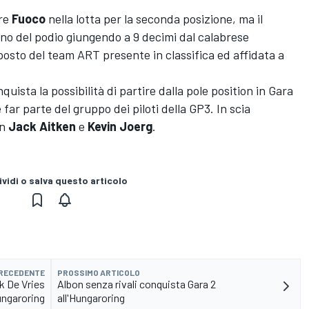
ire
Fuoco
nella lotta per la seconda posizione, ma il
ino del podio giungendo a 9 decimi dal calabrese
sto del team ART presente in classifica ed affidata a
quista la possibilità di partire dalla pole position in Gara
far parte del gruppo dei piloti della GP3. In scia
en
Jack
Aitken
e
Kevin
Joerg
.
vidi o salva questo articolo
PRECEDENTE
PROSSIMO ARTICOLO
k De Vries
Albon senza rivali conquista Gara 2
ungaroring
all'Hungaroring