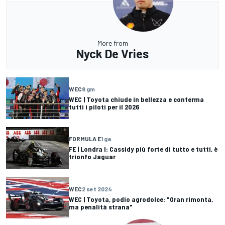
More from
Nyck De Vries
WEC
8 gm
WEC | Toyota chiude in bellezza e conferma
tutti i piloti per il 2026
FORMULA E
1 ga
FE | Londra I: Cassidy più forte di tutto e tutti, è
trionfo Jaguar
WEC
2 set 2024
WEC | Toyota, podio agrodolce: "Gran rimonta,
ma penalità strana"