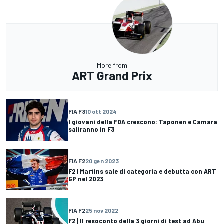
More from
ART Grand Prix
FIA F3
10 ott 2024
I giovani della FDA crescono: Taponen e Camara
saliranno in F3
FIA F2
20 gen 2023
F2 | Martins sale di categoria e debutta con ART
GP nel 2023
FIA F2
25 nov 2022
F2 | Il resoconto della 3 giorni di test ad Abu