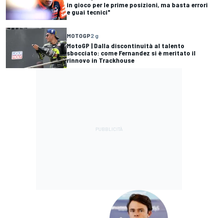
in gioco per le prime posizioni, ma basta errori
e guai tecnici"
MOTOGP
2 g
MotoGP | Dalla discontinuità al talento
sbocciato: come Fernandez si è meritato il
rinnovo in Trackhouse