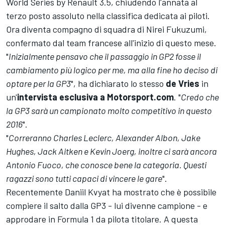
World Series by Renault 3.5, chiudendo l'annata al
terzo posto assoluto nella classifica dedicata ai piloti.
Ora diventa compagno di squadra di Nirei Fukuzumi,
confermato dal team francese all'inizio di questo mese.
"
Inizialmente pensavo che il passaggio in GP2 fosse il
cambiamento più logico per me, ma alla fine ho deciso di
optare per la GP3
", ha dichiarato lo stesso
de Vries
in
un'
intervista esclusiva a Motorsport.com
. "
Credo che
la GP3 sarà un campionato molto competitivo in questo
2016
".
"
Correranno Charles Leclerc, Alexander Albon, Jake
Hughes, Jack Aitken e Kevin Joerg, inoltre ci sarà ancora
Antonio Fuoco, che conosce bene la categoria. Questi
ragazzi sono tutti capaci di vincere le gare
".
Recentemente Daniil Kvyat ha mostrato che è possibile
compiere il salto dalla GP3 - lui divenne campione - e
approdare in Formula 1 da pilota titolare. A questa