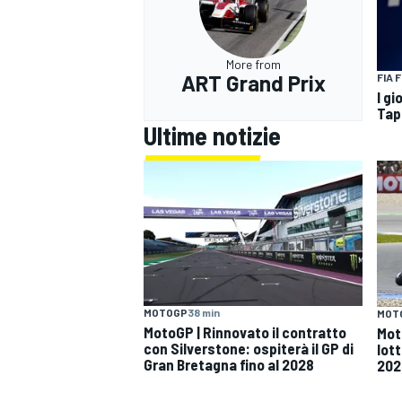
More from
ART Grand Prix
FIA 
I g
Tap
Ultime notizie
MOTOGP
38 min
MOT
MotoGP | Rinnovato il contratto
Mot
con Silverstone: ospiterà il GP di
lott
Gran Bretagna fino al 2028
202