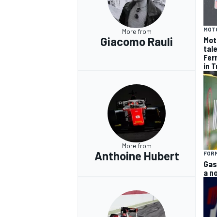
MOT
More from
Giacomo Rauli
Mot
tal
Fer
in 
More from
Anthoine Hubert
FORM
Gas
a n
RALLY