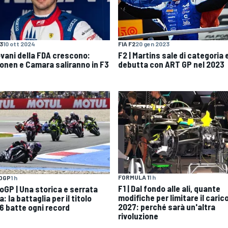
F3
10 ott 2024
FIA F2
20 gen 2023
iovani della FDA crescono:
F2 | Martins sale di categoria 
onen e Camara saliranno in F3
debutta con ART GP nel 2023
FORMULA 1
1 h
OGP
1 h
F1 | Dal fondo alle ali, quante
oGP | Una storica e serrata
modifiche per limitare il carico
a: la battaglia per il titolo
2027: perché sarà un'altra
6 batte ogni record
rivoluzione