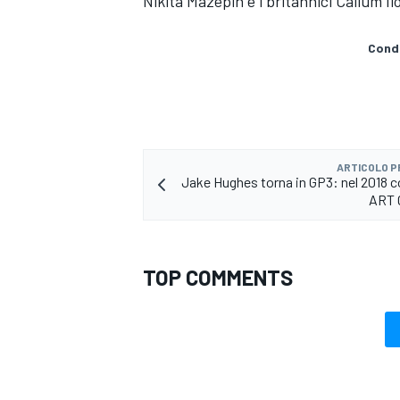
Nikita Mazepin e i britannici Callum I
Condi
ARTICOLO 
Jake Hughes torna in GP3: nel 2018 c
ART 
TOP COMMENTS
ENDURANCE/GT