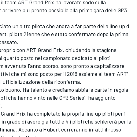
il team ART Grand Prix ha lavorato sodo sulla
arrivare più pronto possibile alla prima gara delle GP3
ato un altro pilota che andrà a far parte della line up di
ert, pilota 21enne che è stato confermato dopo la prima
 passato.
proprio con ART Grand Prix, chiudendo la stagione
 quarto posto nel campionato dedicato ai piloti.
m avvenuta l'anno scorso, sono pronto a capitalizzare
iettivi che mi sono posto per il 2018 assieme al team ART",
l'ufficializzazione della riconferma.
o buono. Ha talento e crediamo abbia le carte in regola
piloti che hanno vinto nelle GP3 Series", ha aggiunto
T.
Grand Prix ha completato la propria line up piloti per il
in grado di avere già tutti e 4 i piloti che schiererà per la
timana. Accanto a Hubert correranno infatti il russo