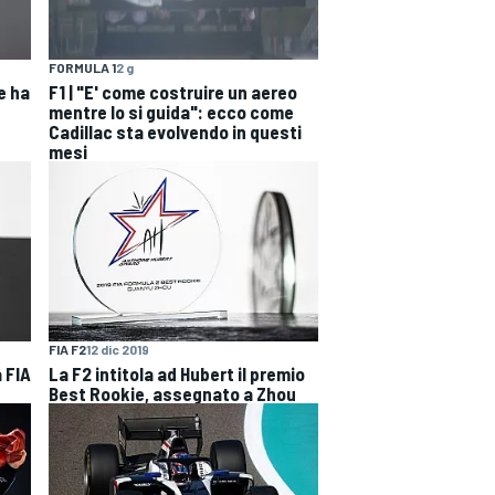
FORMULA 1
2 g
e ha
F1 | "E' come costruire un aereo
mentre lo si guida": ecco come
Cadillac sta evolvendo in questi
mesi
FIA F2
12 dic 2019
 FIA
La F2 intitola ad Hubert il premio
Best Rookie, assegnato a Zhou