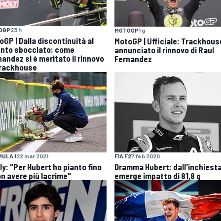
OGP
23 h
MOTOGP
1 g
oGP | Dalla discontinuità al
MotoGP | Ufficiale: Trackhous
ento sbocciato: come
annunciato il rinnovo di Raul
nandez si è meritato il rinnovo
Fernandez
Trackhouse
ULA 1
22 mar 2021
FIA F2
7 feb 2020
ly: "Per Hubert ho pianto fino
Dramma Hubert: dall'inchiesta
on avere più lacrime"
emerge impatto di 81,8 g