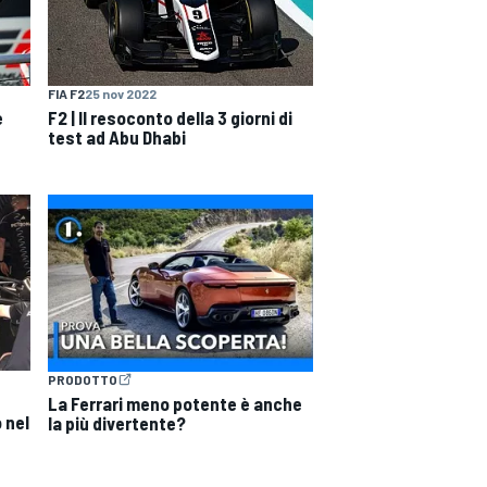
FIA F2
25 nov 2022
e
F2 | Il resoconto della 3 giorni di
test ad Abu Dhabi
PRODOTTO
La Ferrari meno potente è anche
 nel
la più divertente?