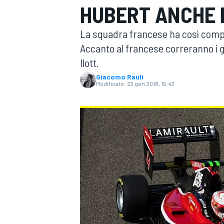
HUBERT ANCHE P
MOTOGP
WEC
La squadra francese ha così complet
Accanto al francese correranno i gi
Ilott.
Giacomo Rauli
Modificato:
23 gen 2018, 15:43
WRC