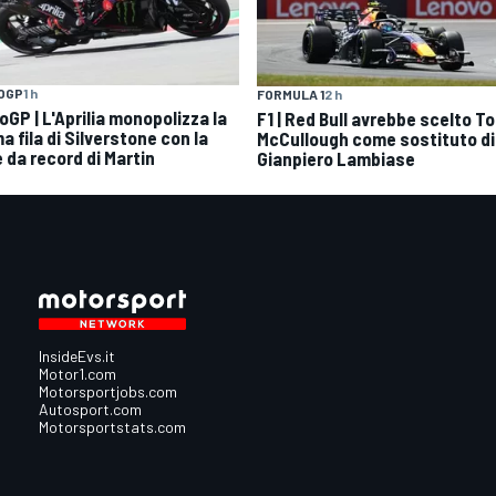
OGP
1 h
FORMULA 1
2 h
oGP | L'Aprilia monopolizza la
F1 | Red Bull avrebbe scelto T
a fila di Silverstone con la
McCullough come sostituto di
 da record di Martin
Gianpiero Lambiase
InsideEvs.it
Motor1.com
Motorsportjobs.com
Autosport.com
Motorsportstats.com