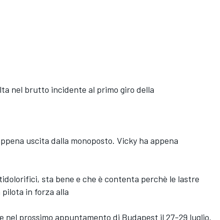
ta nel brutto incidente al primo giro della
 appena uscita dalla monoposto. Vicky ha appena
idolorifici, sta bene e che è contenta perchè le lastre
pilota in forza alla
e nel prossimo appuntamento di Budapest il 27-29 luglio.