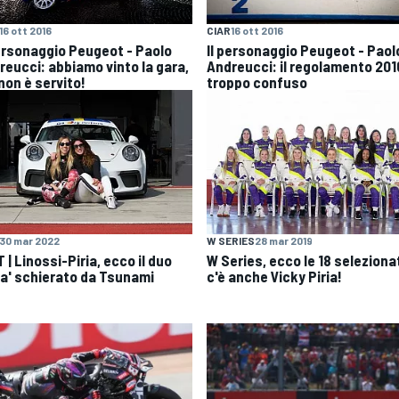
16 ott 2016
CIAR
16 ott 2016
personaggio Peugeot - Paolo
Il personaggio Peugeot - Paol
reucci: abbiamo vinto la gara,
Andreucci: il regolamento 201
non è servito!
troppo confuso
30 mar 2022
W SERIES
28 mar 2019
 | Linossi-Piria, ecco il duo
W Series, ecco le 18 seleziona
sa' schierato da Tsunami
c'è anche Vicky Piria!