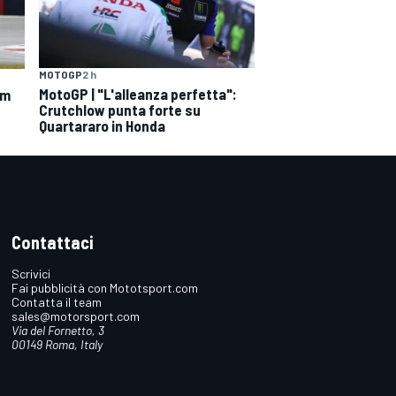
MOTOGP
2 h
MotoGP | "L'alleanza perfetta":
om
Crutchlow punta forte su
Quartararo in Honda
Contattaci
Scrivici
Fai pubblicità con Mototsport.com
Contatta il team
sales@motorsport.com
Via del Fornetto, 3
00149 Roma, Italy