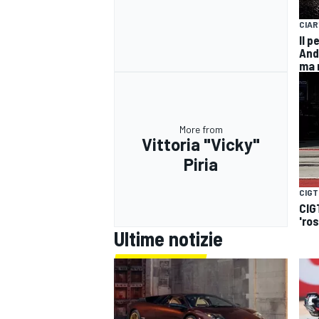
CIAR
Il 
And
ma 
More from
Vittoria "Vicky"
Piria
CIGT
CIGT
'ro
Ultime notizie
MONOMARCA