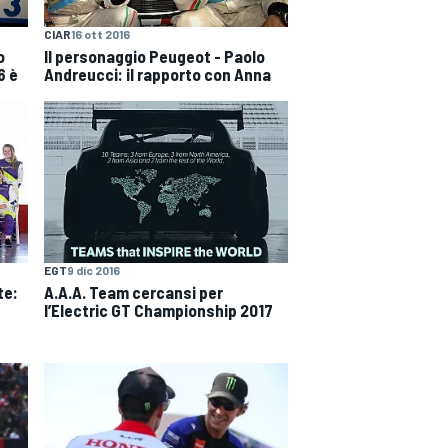
CIAR
16 ott 2016
o
Il personaggio Peugeot - Paolo
6 è
Andreucci: il rapporto con Anna
EGT
9 dic 2016
te:
A.A.A. Team cercansi per
l’Electric GT Championship 2017