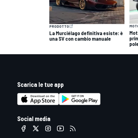
MOT
PRODOTTO
Mot
La Murciélago definitiva esiste: è
prim
una SV con cambio manuale
pole
Scarica le tue app
Social media
RALLY