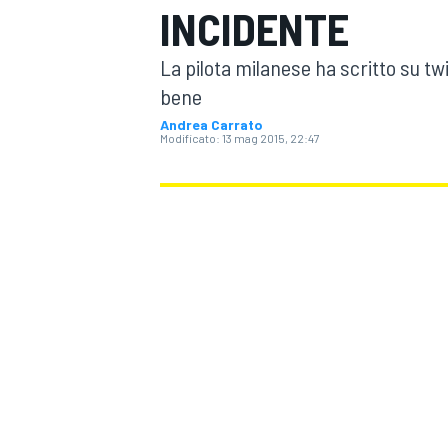
INCIDENTE
MOTOGP
WEC
La pilota milanese ha scritto su tw
bene
Andrea Carrato
Modificato:
13 mag 2015, 22:47
WRC