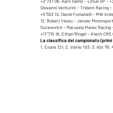
+2''737 06. Aaro Vainio – Lotus GP – +
Giovanni Venturini – Trident Racing –
+5''553 10. David Fumanelli – MW Arde
12. Robert Visoiu – Jenzer Motorsport 
Suranovich – Marussia Manor Racing –
+11''715 16. Ethan Ringel – Atech CRS 
La classifica del campionato (primi
1. Evans 121; 2. Vainio 103; 3. Abt 76;