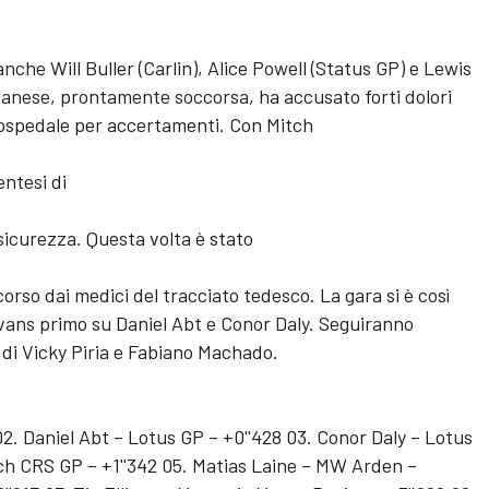
anche Will Buller (Carlin), Alice Powell (Status GP) e Lewis
lanese, prontamente soccorsa, ha accusato forti dolori
n ospedale per accertamenti. Con Mitch
entesi di
i sicurezza. Questa volta è stato
corso dai medici del tracciato tedesco. La gara si è così
vans primo su Daniel Abt e Conor Daly. Seguiranno
 di Vicky Piria e Fabiano Machado.
02. Daniel Abt – Lotus GP – +0''428 03. Conor Daly – Lotus
ech CRS GP – +1''342 05. Matias Laine – MW Arden –