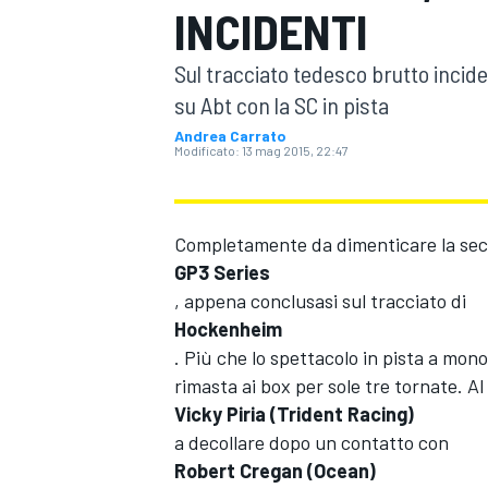
INCIDENTI
MOTOGP
WEC
Sul tracciato tedesco brutto incid
su Abt con la SC in pista
Andrea Carrato
Modificato:
13 mag 2015, 22:47
Completamente da dimenticare la se
GP3 Series
WRC
, appena conclusasi sul tracciato di
Hockenheim
. Più che lo spettacolo in pista a monop
rimasta ai box per sole tre tornate. Al
Vicky Piria (Trident Racing)
a decollare dopo un contatto con
Robert Cregan (Ocean)