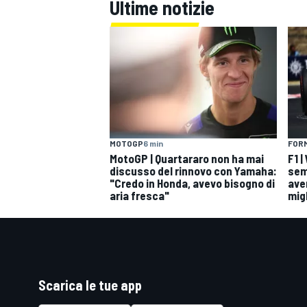
Ultime notizie
MOTOGP
6 min
FORM
MotoGP | Quartararo non ha mai
F1 
discusso del rinnovo con Yamaha:
sem
"Credo in Honda, avevo bisogno di
ave
aria fresca"
mig
Scarica le tue app