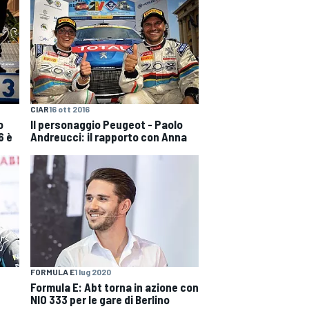
CIAR
16 ott 2016
o
Il personaggio Peugeot - Paolo
6 è
Andreucci: il rapporto con Anna
FORMULA E
1 lug 2020
Formula E: Abt torna in azione con
NIO 333 per le gare di Berlino