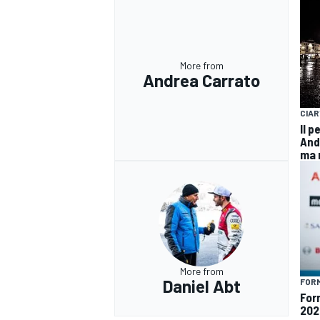
More from
Andrea Carrato
CIAR
Il 
And
ma 
More from
RALLY
Daniel Abt
FOR
For
202