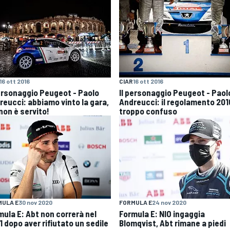
16 ott 2016
CIAR
16 ott 2016
personaggio Peugeot - Paolo
Il personaggio Peugeot - Paol
reucci: abbiamo vinto la gara,
Andreucci: il regolamento 201
non è servito!
troppo confuso
MULA E
30 nov 2020
FORMULA E
24 nov 2020
mula E: Abt non correrà nel
Formula E: NIO ingaggia
1 dopo aver rifiutato un sedile
Blomqvist, Abt rimane a piedi