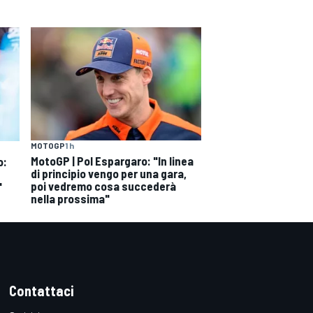
MOTOGP
1 h
MotoGP | Pol Espargaro: "In linea
o:
di principio vengo per una gara,
poi vedremo cosa succederà
"
nella prossima"
Contattaci