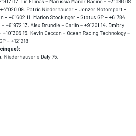
2''917 07. Tio Ellinas – Marussia Manor Racing – +3''086 08.
 +4''020 09. Patric Niederhauser – Jenzer Motorsport –
n – +6''602 11. Marlon Stockinger – Status GP – +6''784
– +8''972 13. Alex Brundle – Carlin – +9''201 14. Dmitry
 +10''306 15. Kevin Ceccon – Ocean Racing Technology –
GP – +12''218
 cinque):
 4. Niederhauser e Daly 75.