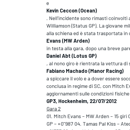
e
Kevin Ceccon (Ocean)
. Nell'incidente sono rimasti coinvolti 
Williamson (Status GP). La giovane mi
alla schiena ed è stata trasportata i
Evans (MW Arden)
in testa alla gara, dopo una breve par
Daniel Abt (Lotus GP)
, al nono giro è rientrata la vettura d
Fabiano Machado (Manor Racing)
a spiccare il volo e a dover essere soc
conclusa in regime di SC, con Mitch E
aggiornamenti sulle condizioni fisiche
GP3, Hockenheim, 22/07/2012
Gara 2
01. Mitch Evans – MW Arden – 15 giri 
MONOPOSTO
GP – +0''987 04. Tamas Pal Kiss – At