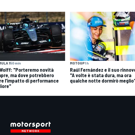
ULA 1
50 min
MOTOGP
1 h
| Wolff: "Porteremo novità
Raúl Fernández e il suo rinnov
pre, ma dove potrebbero
"A volte è stata dura, ma ora
re l’impatto di performance
qualche notte dormirò meglio
liore"