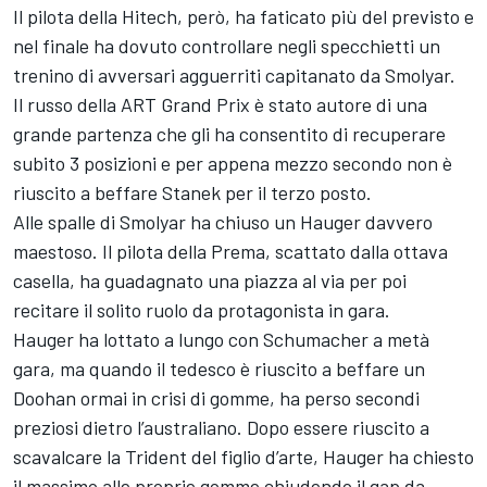
Il pilota della Hitech, però, ha faticato più del previsto e
nel finale ha dovuto controllare negli specchietti un
trenino di avversari agguerriti capitanato da Smolyar.
Il russo della ART Grand Prix è stato autore di una
grande partenza che gli ha consentito di recuperare
subito 3 posizioni e per appena mezzo secondo non è
riuscito a beffare Stanek per il terzo posto.
Alle spalle di Smolyar ha chiuso un Hauger davvero
maestoso. Il pilota della Prema, scattato dalla ottava
casella, ha guadagnato una piazza al via per poi
recitare il solito ruolo da protagonista in gara.
Hauger ha lottato a lungo con Schumacher a metà
gara, ma quando il tedesco è riuscito a beffare un
Doohan ormai in crisi di gomme, ha perso secondi
preziosi dietro l’australiano. Dopo essere riuscito a
scavalcare la Trident del figlio d’arte, Hauger ha chiesto
il massimo alle proprie gomme chiudendo il gap da