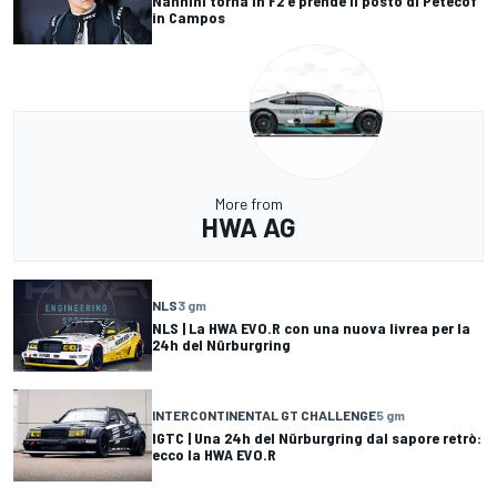
Nannini torna in F2 e prende il posto di Petecof
in Campos
More from
HWA AG
NLS
3 gm
NLS | La HWA EVO.R con una nuova livrea per la
24h del Nürburgring
INTERCONTINENTAL GT CHALLENGE
5 gm
IGTC | Una 24h del Nürburgring dal sapore retrò:
ecco la HWA EVO.R