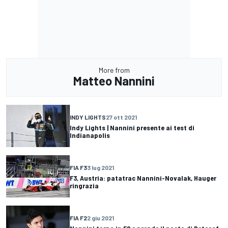
More from
Matteo Nannini
INDY LIGHTS
27 ott 2021
Indy Lights | Nannini presente ai test di
Indianapolis
FIA F3
3 lug 2021
F3, Austria: patatrac Nannini-Novalak, Hauger
ringrazia
FIA F2
2 giu 2021