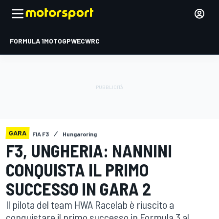
FORMULA 1
MOTOGP
WEC
WRC
GARA
FIA F3
Hungaroring
F3, UNGHERIA: NANNINI
CONQUISTA IL PRIMO
SUCCESSO IN GARA 2
Il pilota del team HWA Racelab è riuscito a
conquistare il primo successo in Formula 3 al