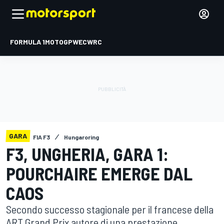
FORMULA 1
MOTOGP
WEC
WRC
GARA
FIA F3
Hungaroring
F3, UNGHERIA, GARA 1:
POURCHAIRE EMERGE DAL
CAOS
Secondo successo stagionale per il francese della
ART Grand Prix autore di una prestazione