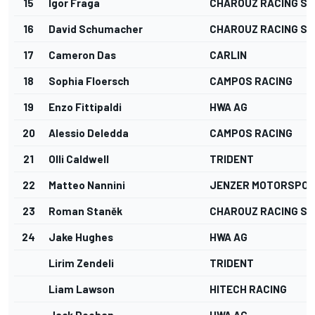
15
Igor Fraga
CHAROUZ RACING S
16
David Schumacher
CHAROUZ RACING S
17
Cameron Das
CARLIN
18
Sophia Floersch
CAMPOS RACING
19
Enzo Fittipaldi
HWA AG
20
Alessio Deledda
CAMPOS RACING
21
Olli Caldwell
TRIDENT
22
Matteo Nannini
JENZER MOTORSPO
23
Roman Staněk
CHAROUZ RACING S
24
Jake Hughes
HWA AG
Lirim Zendeli
TRIDENT
Liam Lawson
HITECH RACING
Jack Doohan
HWA AG