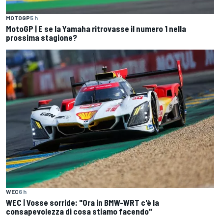
MOTOGP
5 h
MotoGP | E se la Yamaha ritrovasse il numero 1 nella
prossima stagione?
WEC
6 h
WEC | Vosse sorride: "Ora in BMW-WRT c'è la
consapevolezza di cosa stiamo facendo"