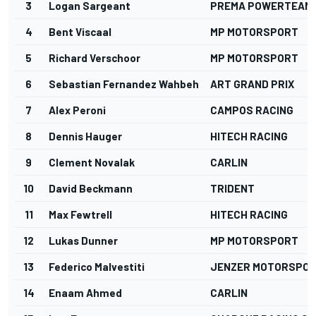
3
Logan Sargeant
PREMA POWERTEAM
4
Bent Viscaal
MP MOTORSPORT
5
Richard Verschoor
MP MOTORSPORT
6
Sebastian Fernandez Wahbeh
ART GRAND PRIX
7
Alex Peroni
CAMPOS RACING
8
Dennis Hauger
HITECH RACING
9
Clement Novalak
CARLIN
10
David Beckmann
TRIDENT
11
Max Fewtrell
HITECH RACING
12
Lukas Dunner
MP MOTORSPORT
13
Federico Malvestiti
JENZER MOTORSPO
14
Enaam Ahmed
CARLIN