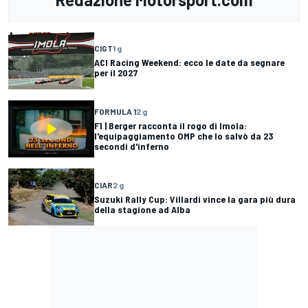
CIGT
1 g
ACI Racing Weekend: ecco le date da segnare
per il 2027
FORMULA 1
2 g
F1 | Berger racconta il rogo di Imola:
l'equipaggiamento OMP che lo salvò da 23
secondi d'inferno
CIAR
2 g
Suzuki Rally Cup: Villardi vince la gara più dura
della stagione ad Alba