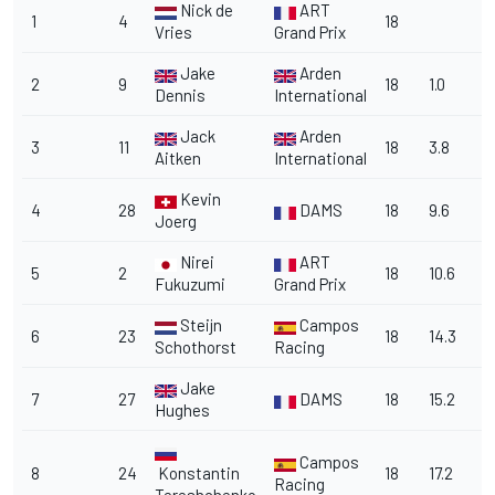
Nick de
ART
1
4
18
Vries
Grand Prix
Jake
Arden
2
9
18
1.0
Dennis
International
Jack
Arden
3
11
18
3.8
Aitken
International
Kevin
4
28
DAMS
18
9.6
Joerg
Nirei
ART
5
2
18
10.6
Fukuzumi
Grand Prix
Steijn
Campos
6
23
18
14.3
Schothorst
Racing
Jake
7
27
DAMS
18
15.2
Hughes
Campos
8
24
Konstantin
18
17.2
Racing