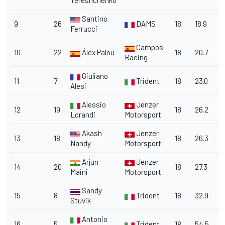
Tereshchenko
Santino
9
26
DAMS
18
18.9
Ferrucci
Campos
10
22
Álex Palou
18
20.7
Racing
Giuliano
11
7
Trident
18
23.0
Alesi
Alessio
Jenzer
12
19
18
26.2
Lorandi
Motorsport
Akash
Jenzer
13
18
18
26.3
Nandy
Motorsport
Arjun
Jenzer
14
20
18
27.3
Maini
Motorsport
Sandy
15
8
Trident
18
32.9
Stuvik
Antonio
16
5
Trident
18
54.5