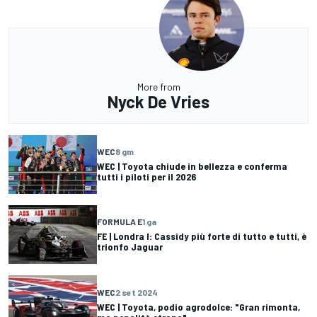
More from
Nyck De Vries
WEC
8 gm
WEC | Toyota chiude in bellezza e conferma
tutti i piloti per il 2026
FORMULA E
1 ga
FE | Londra I: Cassidy più forte di tutto e tutti, è
trionfo Jaguar
WEC
2 set 2024
WEC | Toyota, podio agrodolce: "Gran rimonta,