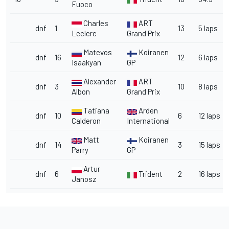
Fuoco
Charles
ART
dnf
1
13
5 laps
Leclerc
Grand Prix
Matevos
Koiranen
dnf
16
12
6 laps
Isaakyan
GP
Alexander
ART
dnf
3
10
8 laps
Albon
Grand Prix
Tatiana
Arden
dnf
10
6
12 laps
Calderon
International
Matt
Koiranen
dnf
14
3
15 laps
Parry
GP
Artur
dnf
6
Trident
2
16 laps
Janosz