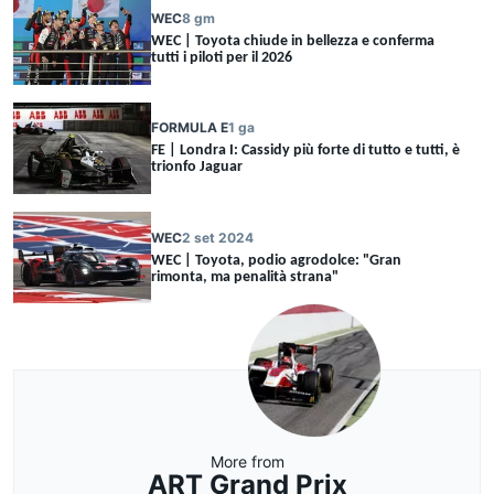
WEC
8 gm
WEC | Toyota chiude in bellezza e conferma
tutti i piloti per il 2026
FORMULA E
1 ga
FE | Londra I: Cassidy più forte di tutto e tutti, è
trionfo Jaguar
WEC
2 set 2024
WEC | Toyota, podio agrodolce: "Gran
rimonta, ma penalità strana"
More from
ART Grand Prix