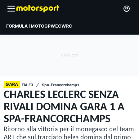
FORMULA 1
MOTOGP
WEC
WRC
GARA
FIA F3
Spa-Francorchamps
CHARLES LECLERC SENZA
RIVALI DOMINA GARA 1 A
SPA-FRANCORCHAMPS
Ritorno alla vittoria per il monegasco del team
ART che sul tracciato belga domina dal primo