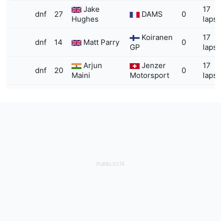
Jake
17
dnf
27
DAMS
0
Hughes
laps
Koiranen
17
dnf
14
Matt Parry
0
GP
laps
Arjun
Jenzer
17
dnf
20
0
Maini
Motorsport
laps