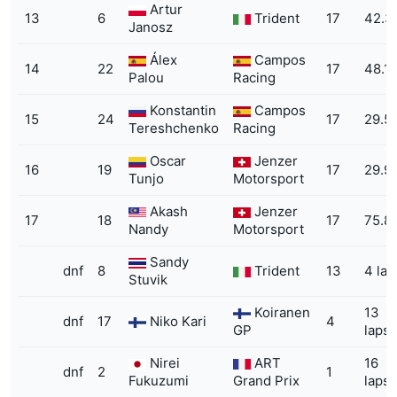
Artur
13
6
Trident
17
42.3
Janosz
Álex
Campos
14
22
17
48.1
Palou
Racing
Konstantin
Campos
15
24
17
29.5
Tereshchenko
Racing
Oscar
Jenzer
16
19
17
29.9
Tunjo
Motorsport
Akash
Jenzer
17
18
17
75.8
Nandy
Motorsport
Sandy
dnf
8
Trident
13
4 lap
Stuvik
Koiranen
13
dnf
17
Niko Kari
4
GP
laps
Nirei
ART
16
dnf
2
1
Fukuzumi
Grand Prix
laps