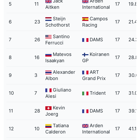
Jack
Arden
5
11
17
19.8
Aitken
International
Steijn
Campos
6
23
17
21.4
Schothorst
Racing
Santino
7
26
DAMS
17
24.3
Ferrucci
Matevos
Koiranen
8
16
17
28.8
Isaakyan
GP
Alexander
ART
9
3
17
30.0
Albon
Grand Prix
Giuliano
10
7
Trident
17
31.0
Alesi
Kevin
11
28
DAMS
17
39.1
Joerg
Tatiana
Arden
12
10
17
41.1
Calderon
International