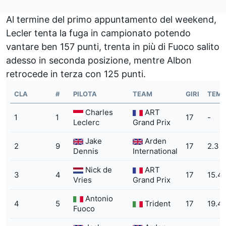
Al termine del primo appuntamento del weekend,
Lecler tenta la fuga in campionato potendo
vantare ben 157 punti, trenta in più di Fuoco salito
adesso in seconda posizione, mentre Albon
retrocede in terza con 125 punti.
CLA
#
PILOTA
TEAM
GIRI
TEM
Charles
ART
1
1
17
-
Leclerc
Grand Prix
Jake
Arden
2
9
17
2.3
Dennis
International
Nick de
ART
3
4
17
15.4
Vries
Grand Prix
Antonio
4
5
Trident
17
19.4
Fuoco