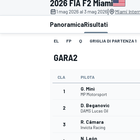
2026 FIA F2 Miami
MOTOGP
WEC
|
1 mag 2026 al 3 mag 2026
Miami Inter
Panoramica
Risultati
EL
FP
Q
GRIGLIA DI PARTENZA 1
GARA2
CLA
PILOTA
WRC
G. Minì
1
MP Motorsport
D. Beganovic
2
DAMS Lucas Oil
R. Câmara
3
Invicta Racing
N. León