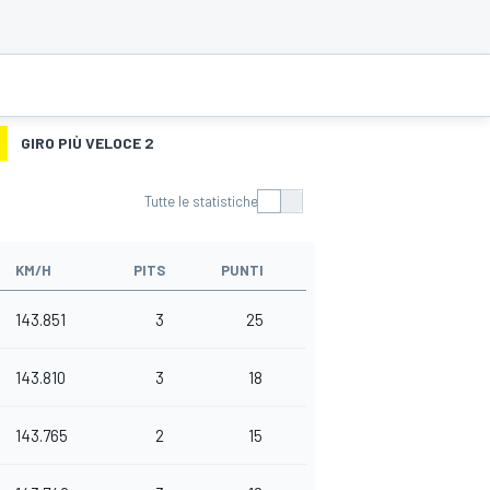
GIRO PIÙ VELOCE 2
Tutte le statistiche
KM/H
PITS
PUNTI
143.851
3
25
143.810
3
18
143.765
2
15