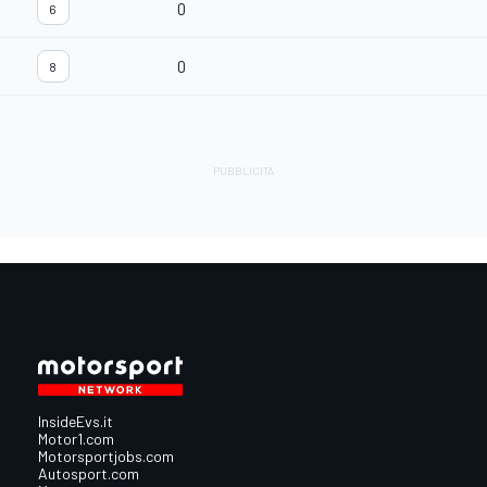
0
6
0
8
InsideEvs.it
Motor1.com
Motorsportjobs.com
Autosport.com