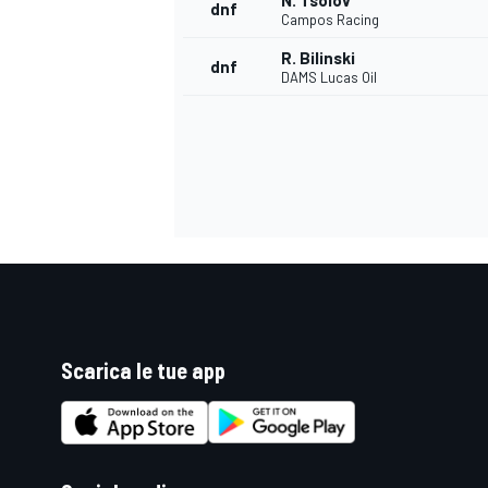
N. Tsolov
dnf
Campos Racing
R. Bilinski
dnf
DAMS Lucas Oil
Scarica le tue app
ENDURANCE/GT