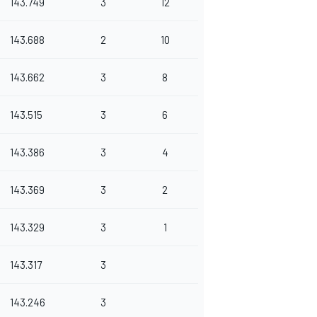
143.749
3
12
143.688
2
10
143.662
3
8
143.515
3
6
143.386
3
4
143.369
3
2
143.329
3
1
143.317
3
143.246
3