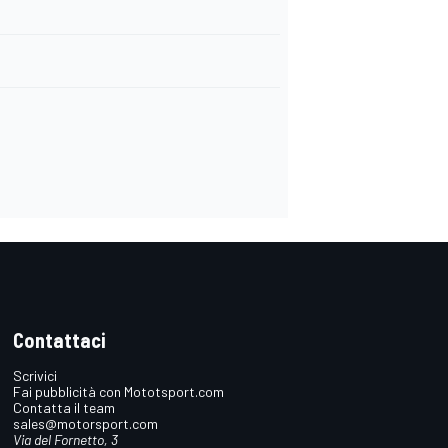
Contattaci
Scrivici
Fai pubblicità con Mototsport.com
Contatta il team
sales@motorsport.com
Via del Fornetto, 3