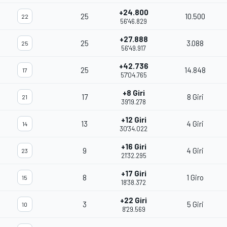
+24.800
25
10.500
22
56'46.829
+27.888
25
3.088
25
56'49.917
+42.736
25
14.848
17
57'04.765
+8 Giri
17
8 Giri
21
39'19.278
+12 Giri
13
4 Giri
14
30'34.022
+16 Giri
9
4 Giri
23
21'32.295
+17 Giri
8
1 Giro
15
18'38.372
+22 Giri
3
5 Giri
10
8'29.569