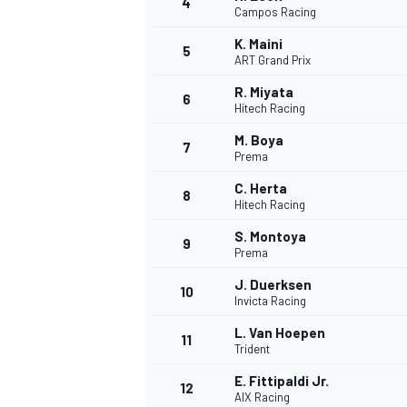
4
Campos Racing
K. Maini
5
ART Grand Prix
R. Miyata
6
Hitech Racing
M. Boya
7
Prema
C. Herta
8
Hitech Racing
S. Montoya
9
Prema
J. Duerksen
10
Invicta Racing
L. Van Hoepen
11
Trident
E. Fittipaldi Jr.
MONOPOSTO
12
AIX Racing