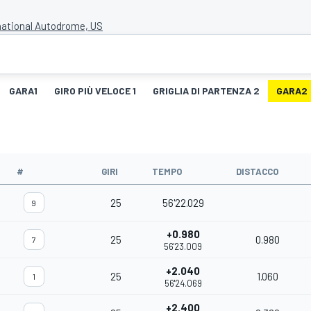
national Autodrome, US
GARA1
GIRO PIÙ VELOCE 1
GRIGLIA DI PARTENZA 2
GARA2
#
GIRI
TEMPO
DISTACCO
25
56'22.029
9
+0.980
25
0.980
7
56'23.009
+2.040
25
1.060
1
56'24.069
+2.400